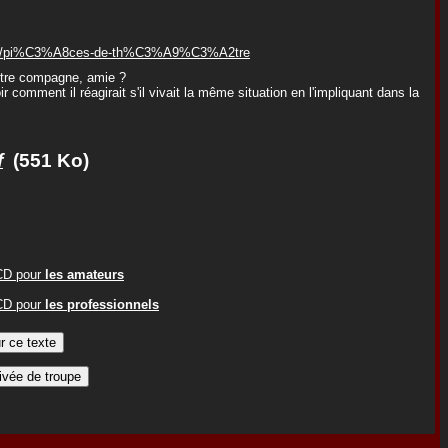
uteur/pi%C3%A8ces-de-th%C3%A9%C3%A2tre
otre compagne, amie ?
 comment il réagirait s'il vivait la même situation en l'impliquant dans la
f
(551 Ko)
ACD pour
les amateurs
ACD pour
les professionnels