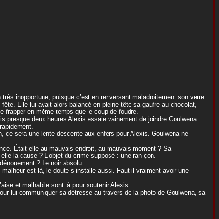
n très inopportune, puisque c’est en renversant maladroitement son verre
 fête. Elle lui avait alors balancé en pleine tête sa gaufre au chocolat,
 de frapper en même temps que le coup de foudre.
epuis presque deux heures Alexis essaie vainement de joindre Goulwena.
 rapidement.
n, ce sera une lente descente aux enfers pour Alexis. Goulwena ne
dence. Était-elle au mauvais endroit, au mauvais moment ? Sa
lle la cause ? L’objet du crime supposé : une ran-çon.
l dénouement ? Le noir absolu.
 malheur est là, le doute s’installe aussi. Faut-il vraiment avoir une
’aise et malhabile sont là pour soutenir Alexis.
 pour lui communiquer sa détresse au travers de la photo de Goulwena, sa