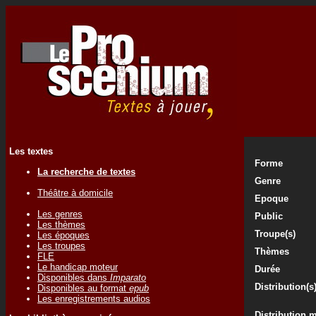
Les textes
Forme
La recherche de textes
Genre
Théâtre à domicile
Epoque
Les genres
Public
Les thèmes
Troupe(s)
Les époques
Les troupes
Thèmes
FLE
Le handicap moteur
Durée
Disponibles dans
Imparato
Distribution(s
Disponibles au format
epub
Les enregistrements audios
Distribution 