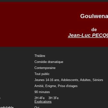
Goulwen
de
Jean-Luc PEC
Théâtre
Comédie dramatique
Contemporaine
Tout public
Jeunes 14-16 ans, Adolescents, Adultes, Séniors
Amitié, Enigme, Prise d'otages
90 minutes
)
2H 4Fe 3H 3Fe
Explications
modulable
Oui