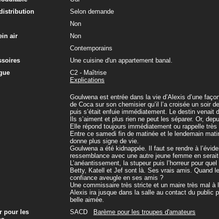
 distribution
Selon demande
Non
in air
Non
Contemporains
ssoires
Une cuisine d'un appartement banal.
gue
C2 - Maîtrise
Explications
Goulwena est entrée dans la vie d’Alexis d’une faço
de Coca sur son chemisier qu’il l’a croisée un soir de
puis s’était enfuie immédiatement. Le destin venait
Ils s’aiment et plus rien ne peut les séparer. Or, d
Elle répond toujours immédiatement ou rappelle très
Entre ce samedi fin de matinée et le lendemain mati
donne plus signe de vie.
Goulwena a été kidnappée. Il faut se rendre à l’évi
ressemblance avec une autre jeune femme en serait-e
L’anéantissement, la stupeur puis l’horreur pour que
Betty, Katell et Jef sont là. Ses vrais amis. Quand le
confiance aveugle en ses amis ?
Une commissaire très stricte et un maire très mal à l
Alexis ira jusque dans la salle au contact du public
belle aimée.
r pour les
SACD
Barème pour les troupes d'amateurs