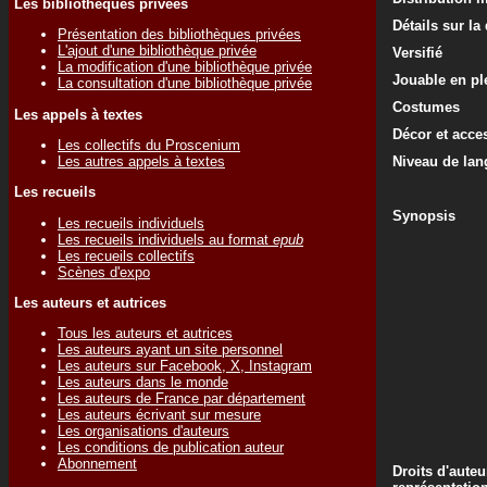
Les bibliothèques privées
Détails sur la
Présentation des bibliothèques privées
L'ajout d'une bibliothèque privée
Versifié
La modification d'une bibliothèque privée
Jouable en ple
La consultation d'une bibliothèque privée
Costumes
Les appels à textes
Décor et acce
Les collectifs du Proscenium
Les autres appels à textes
Niveau de lan
Les recueils
Synopsis
Les recueils individuels
Les recueils individuels au format
epub
Les recueils collectifs
Scènes d'expo
Les auteurs et autrices
Tous les auteurs et autrices
Les auteurs ayant un site personnel
Les auteurs sur Facebook, X, Instagram
Les auteurs dans le monde
Les auteurs de France par département
Les auteurs écrivant sur mesure
Les organisations d'auteurs
Les conditions de publication auteur
Abonnement
Droits d'auteu