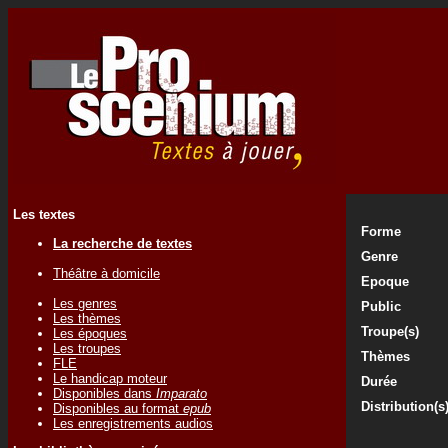
Les textes
Forme
La recherche de textes
Genre
Théâtre à domicile
Epoque
Les genres
Public
Les thèmes
Troupe(s)
Les époques
Les troupes
Thèmes
FLE
Le handicap moteur
Durée
Disponibles dans
Imparato
Distribution(s
Disponibles au format
epub
Les enregistrements audios