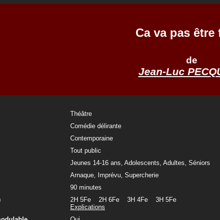
Ca va pas être 
de
Jean-Luc PEC
Théâtre
Comédie délirante
Contemporaine
Tout public
Jeunes 14-16 ans, Adolescents, Adultes, Séniors
Arnaque, Imprévu, Supercherie
90 minutes
)
2H 5Fe 2H 6Fe 3H 4Fe 3H 5Fe
Explications
modulable
Oui