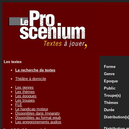
Les textes
Forme
La recherche de textes
Genre
Théâtre à domicile
Epoque
Les genres
Public
Les thèmes
Troupe(s)
Les époques
Les troupes
Thèmes
FLE
Le handicap moteur
Durée
Disponibles dans
Imparato
Distribution(s
Disponibles au format
epub
Les enregistrements audios
Distribution 