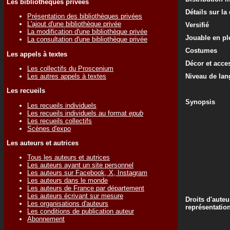
Les bibliothèques privées
Détails sur la
Présentation des bibliothèques privées
L'ajout d'une bibliothèque privée
Versifié
La modification d'une bibliothèque privée
Jouable en ple
La consultation d'une bibliothèque privée
Costumes
Les appels à textes
Décor et acce
Les collectifs du Proscenium
Les autres appels à textes
Niveau de lan
Les recueils
Synopsis
Les recueils individuels
Les recueils individuels au format
epub
Les recueils collectifs
Scènes d'expo
Les auteurs et autrices
Tous les auteurs et autrices
Les auteurs ayant un site personnel
Les auteurs sur Facebook, X, Instagram
Les auteurs dans le monde
Les auteurs de France par département
Les auteurs écrivant sur mesure
Droits d'auteu
Les organisations d'auteurs
représentatio
Les conditions de publication auteur
Abonnement