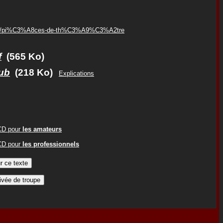
uteur/pi%C3%A8ces-de-th%C3%A9%C3%A2tre
f
(565 Ko)
ub
(218 Ko)
Explications
ACD pour
les amateurs
ACD pour
les professionnels