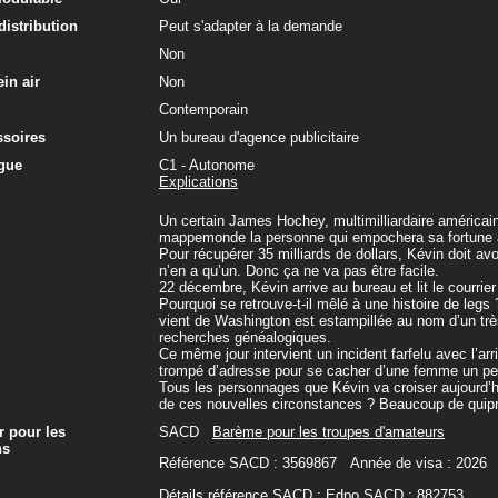
 distribution
Peut s'adapter à la demande
Non
in air
Non
Contemporain
ssoires
Un bureau d'agence publicitaire
gue
C1 - Autonome
Explications
Un certain James Hochey, multimilliardaire américain
mappemonde la personne qui empochera sa fortune 
Pour récupérer 35 milliards de dollars, Kévin doit av
n’en a qu’un. Donc ça ne va pas être facile.
22 décembre, Kévin arrive au bureau et lit le courrier
Pourquoi se retrouve-t-il mêlé à une histoire de legs 
vient de Washington est estampillée au nom d’un trè
recherches généalogiques.
Ce même jour intervient un incident farfelu avec l’arri
trompé d’adresse pour se cacher d’une femme un peu
Tous les personnages que Kévin va croiser aujourd’
de ces nouvelles circonstances ? Beaucoup de quipr
r pour les
SACD
Barème pour les troupes d'amateurs
ns
Référence SACD : 3569867 Année de visa : 2026
Détails référence SACD : Edpo SACD : 882753