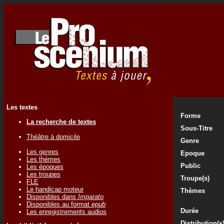
Les textes
Forme
La recherche de textes
Sous-Titre
Théâtre à domicile
Genre
Les genres
Epoque
Les thèmes
Public
Les époques
Les troupes
Troupe(s)
FLE
Le handicap moteur
Thèmes
Disponibles dans
Imparato
Disponibles au format
epub
Durée
Les enregistrements audios
Distribution(s