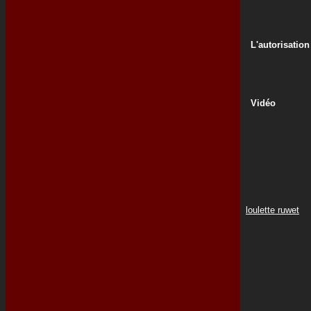
L'autorisation
Vidéo
loulette ruwet