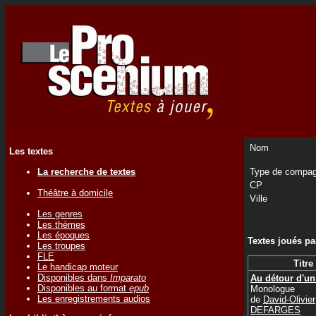
Nom
Les textes
La recherche de textes
Type de compag
CP
Théâtre à domicile
Ville
Les genres
Les thèmes
Les époques
Textes joués p
Les troupes
FLE
Titre
Le handicap moteur
Disponibles dans
Imparato
Au détour d'un
Disponibles au format
epub
Monologue
Les enregistrements audios
de
David-Olivier
DEFARGES