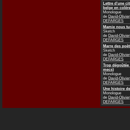
Lettre d'une c
belge en colèr
Monologue
de
David-Olivier
DEFARGES
Mamie nous tu
Sketch
de
David-Olivier
DEFARGES
Marre des poèt
Sketch
de
David-Olivier
DEFARGES
Trop dégoûtée 
mecs)
Monologue
de
David-Olivier
DEFARGES
Une histoire d
Monologue
de
David-Olivier
DEFARGES