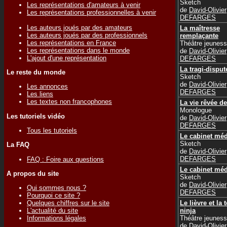
Sketch
Les représentations d'amateurs à venir
de
David-Olivier
Les représentations professionnelles à venir
DEFARGES
Les auteurs joués par des amateurs
La maîtresse
Les auteurs joués par des professionnels
remplaçante
Les représentations en France
Théâtre jeunes
Les représentations dans le monde
de
David-Olivier
L'ajout d'une représentation
DEFARGES
La tragi-disput
Le reste du monde
Sketch
de
David-Olivier
Les annonces
DEFARGES
Les liens
Les textes non francophones
La vie rêvée de
Monologue
Les tutoriels vidéo
de
David-Olivier
DEFARGES
Tous les tutoriels
Le cabinet méd
Sketch
La FAQ
de
David-Olivier
DEFARGES
FAQ : Foire aux questions
Le cabinet méd
A propos du site
Sketch
de
David-Olivier
Qui sommes nous ?
DEFARGES
Pourquoi ce site ?
Le lièvre et la t
Quelques chiffres sur le site
ninja
L'actualité du site
Théâtre jeunes
Informations légales
de
David-Olivier