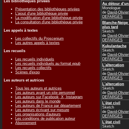
Les bibliothèques privées
Au détour d'un
Monologue
Présentation des bibliothèques privées
de
David-Olivier
L'ajout d'une bibliothèque privée
DEFARGES
La modification d'une bibliothèque privée
La consultation d'une bibliothèque privée
Blanche-Neige
plus tard
Les appels à textes
Sketch
de
David-Olivier
Les collectifs du Proscenium
DEFARGES
Les autres appels à textes
Kukulantache
Sketch
Les recueils
de
David-Olivier
DEFARGES
Les recueils individuels
Les recueils individuels au format
epub
L'altercation
Les recueils collectifs
Sketch
Scènes d'expo
de
David-Olivier
DEFARGES
Les auteurs et autrices
L'altercation
Sketch
Tous les auteurs et autrices
de
David-Olivier
Les auteurs ayant un site personnel
DEFARGES
Les auteurs sur Facebook, X, Instagram
Les auteurs dans le monde
L'état civil
Les auteurs de France par département
Sketch
Les auteurs écrivant sur mesure
de
David-Olivier
Les organisations d'auteurs
DEFARGES
Les conditions de publication auteur
L'état civil
Abonnement
Sketch