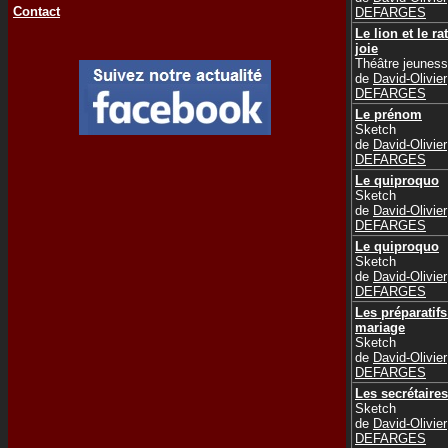
Contact
DEFARGES
Le lion et le rat
joie
Théâtre jeunes
de
David-Olivier
DEFARGES
Le prénom
Sketch
de
David-Olivier
DEFARGES
Le quiproquo
Sketch
de
David-Olivier
DEFARGES
Le quiproquo
Sketch
de
David-Olivier
DEFARGES
Les préparatif
mariage
Sketch
de
David-Olivier
DEFARGES
Les secrétaires
Sketch
de
David-Olivier
DEFARGES