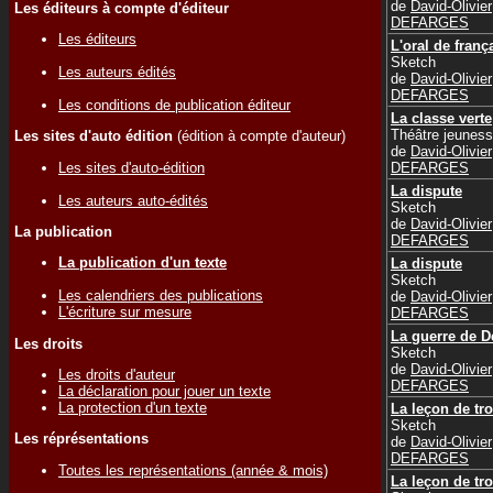
de
David-Olivier
Les éditeurs à compte d'éditeur
DEFARGES
Les éditeurs
L'oral de franç
Sketch
Les auteurs édités
de
David-Olivier
DEFARGES
Les conditions de publication éditeur
La classe verte
Théâtre jeunes
Les sites d'auto édition
(édition à compte d'auteur)
de
David-Olivier
Les sites d'auto-édition
DEFARGES
La dispute
Les auteurs auto-édités
Sketch
de
David-Olivier
La publication
DEFARGES
La publication d'un texte
La dispute
Sketch
Les calendriers des publications
de
David-Olivier
L'écriture sur mesure
DEFARGES
La guerre de 
Les droits
Sketch
de
David-Olivier
Les droits d'auteur
DEFARGES
La déclaration pour jouer un texte
La protection d'un texte
La leçon de tro
Sketch
Les réprésentations
de
David-Olivier
DEFARGES
Toutes les représentations (année & mois)
La leçon de tro