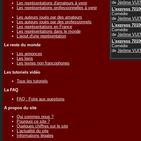
de
Jérôme VUI
Les représentations d'amateurs à venir
Les représentations professionnelles à venir
L'express 7010
Comédie
Les auteurs joués par des amateurs
de
Jérôme VUI
Les auteurs joués par des professionnels
L'express 7010
Les représentations en France
Comédie
Les représentations dans le monde
de
Jérôme VUI
L'ajout d'une représentation
L'express 7010
Le reste du monde
Comédie
de
Jérôme VUI
Les annonces
Les liens
Les textes non francophones
Les tutoriels vidéo
Tous les tutoriels
La FAQ
FAQ : Foire aux questions
A propos du site
Qui sommes nous ?
Pourquoi ce site ?
Quelques chiffres sur le site
L'actualité du site
Informations légales