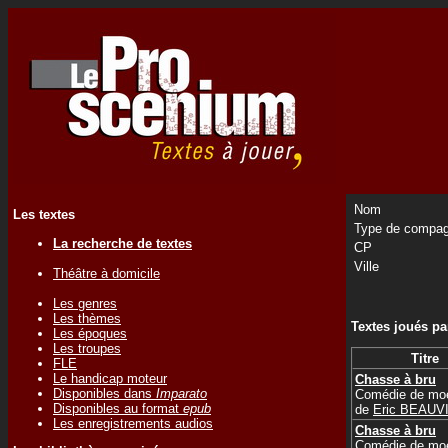
Nom
Les textes
Type de compag
La recherche de textes
CP
Ville
Théâtre à domicile
Les genres
Les thèmes
Textes joués p
Les époques
Les troupes
Titre
FLE
Le handicap moteur
Chasse à bru
Disponibles dans
Imparato
Comédie de mo
Disponibles au format
epub
de
Eric BEAUV
Les enregistrements audios
Chasse à bru
Comédie de mo