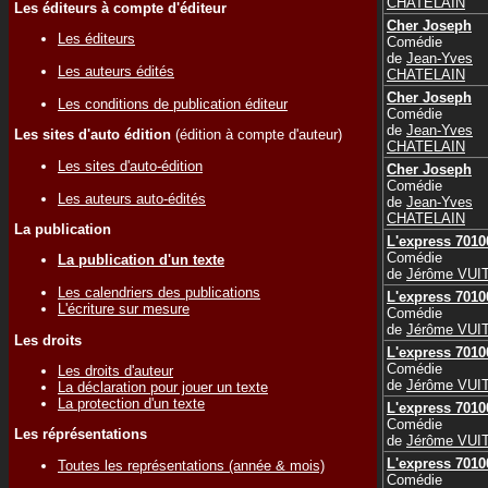
CHATELAIN
Les éditeurs à compte d'éditeur
Cher Joseph
Les éditeurs
Comédie
de
Jean-Yves
Les auteurs édités
CHATELAIN
Cher Joseph
Les conditions de publication éditeur
Comédie
de
Jean-Yves
Les sites d'auto édition
(édition à compte d'auteur)
CHATELAIN
Les sites d'auto-édition
Cher Joseph
Comédie
Les auteurs auto-édités
de
Jean-Yves
CHATELAIN
La publication
L'express 7010
Comédie
La publication d'un texte
de
Jérôme VUI
Les calendriers des publications
L'express 7010
L'écriture sur mesure
Comédie
de
Jérôme VUI
Les droits
L'express 7010
Comédie
Les droits d'auteur
de
Jérôme VUI
La déclaration pour jouer un texte
La protection d'un texte
L'express 7010
Comédie
Les réprésentations
de
Jérôme VUI
L'express 7010
Toutes les représentations (année & mois)
Comédie