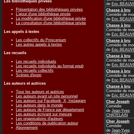
Les bibliothèques privées
de
Eric BEAUV
Présentation des bibliothèques privées
Chasse à bru
L'ajout d'une bibliothèque privée
Comédie de mo
La modification d'une bibliothèque privée
de
Eric BEAUV
La consultation d'une bibliothèque privée
Chasse à bru
Comédie de mo
Les appels à textes
de
Eric BEAUV
Les collectifs du Proscenium
Chasse à bru
Les autres appels à textes
Comédie de mo
de
Eric BEAUV
Les recueils
Chasse à bru
Comédie de mo
Les recueils individuels
de
Eric BEAUV
Les recueils individuels au format
epub
Les recueils collectifs
Chasse à bru
Scènes d'expo
Comédie de mo
de
Eric BEAUV
Les auteurs et autrices
Chasse à bru
Comédie de mo
Tous les auteurs et autrices
de
Eric BEAUV
Les auteurs ayant un site personnel
Les auteurs sur Facebook, X, Instagram
Cher Joseph
Les auteurs dans le monde
Comédie
Les auteurs de France par département
de
Jean-Yves
Les auteurs écrivant sur mesure
CHATELAIN
Les organisations d'auteurs
Cher Joseph
Les conditions de publication auteur
Comédie
Abonnement
de
Jean-Yves