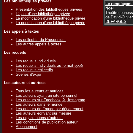
Les bibliothèques privées
Le remplaçant
Noël
Présentation des bibliothèques privées
Théâtre jeunes
L'ajout d'une bibliothèque privée
de
David-Olivier
La modification d'une bibliothèque privée
DEFARGES
La consultation d'une bibliothèque privée
Les appels à textes
Les collectifs du Proscenium
Les autres appels à textes
Les recueils
Les recueils individuels
Les recueils individuels au format
epub
Les recueils collectifs
Scènes d'expo
Les auteurs et autrices
Tous les auteurs et autrices
Les auteurs ayant un site personnel
Les auteurs sur Facebook, X, Instagram
Les auteurs dans le monde
Les auteurs de France par département
Les auteurs écrivant sur mesure
Les organisations d'auteurs
Les conditions de publication auteur
Abonnement