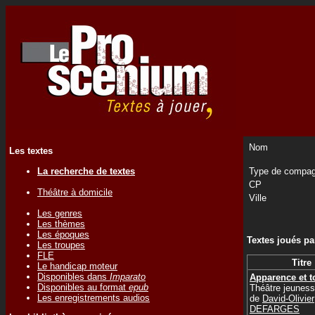
Nom
Les textes
La recherche de textes
Type de compag
CP
Théâtre à domicile
Ville
Les genres
Les thèmes
Les époques
Textes joués p
Les troupes
FLE
Titre
Le handicap moteur
Disponibles dans
Imparato
Apparence et t
Disponibles au format
epub
Théâtre jeunes
Les enregistrements audios
de
David-Olivier
DEFARGES