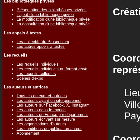
Les bibliothèques privées
Créat
Présentation des bibliothèques privées
L'ajout d'une bibliothèque privée
La modification d'une bibliothèque privée
La consultation d'une bibliothèque privée
Les appels à textes
Les collectifs du Proscenium
Les autres appels à textes
Coord
Les recueils
Les recueils individuels
repré
Les recueils individuels au format
epub
Les recueils collectifs
Scènes d'expo
Les auteurs et autrices
Lieu
Tous les auteurs et autrices
Les auteurs ayant un site personnel
Vill
Les auteurs sur Facebook, X, Instagram
Les auteurs dans le monde
Pay
Les auteurs de France par département
Les auteurs écrivant sur mesure
Les organisations d'auteurs
Les conditions de publication auteur
Abonnement
Coord