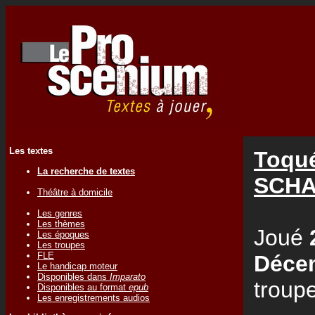
Les textes
Toqué
La recherche de textes
SCH
Théâtre à domicile
Les genres
Les thèmes
Joué
Les époques
Les troupes
FLE
Déce
Le handicap moteur
Disponibles dans
Imparato
troup
Disponibles au format
epub
Les enregistrements audios