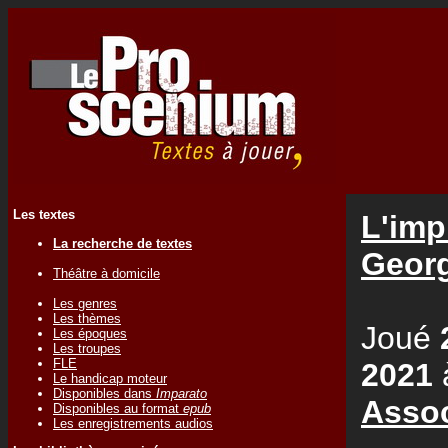
Les textes
L'imp
La recherche de textes
Geor
Théâtre à domicile
Les genres
Les thèmes
Joué
Les époques
Les troupes
FLE
2021
Le handicap moteur
Disponibles dans
Imparato
Assoc
Disponibles au format
epub
Les enregistrements audios