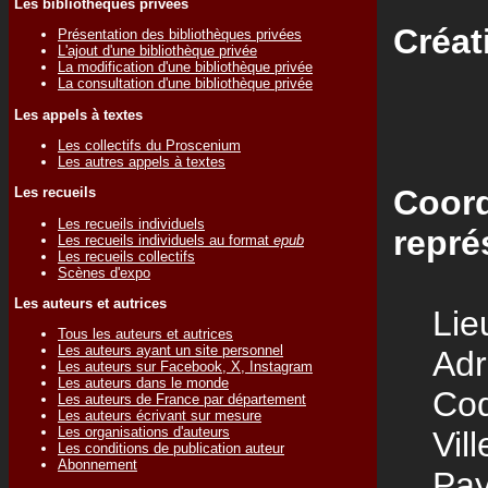
Les bibliothèques privées
Créat
Présentation des bibliothèques privées
L'ajout d'une bibliothèque privée
La modification d'une bibliothèque privée
La consultation d'une bibliothèque privée
Les appels à textes
Les collectifs du Proscenium
Les autres appels à textes
Coord
Les recueils
Les recueils individuels
repré
Les recueils individuels au format
epub
Les recueils collectifs
Scènes d'expo
Les auteurs et autrices
Lieu
Tous les auteurs et autrices
Les auteurs ayant un site personnel
Adre
Les auteurs sur Facebook, X, Instagram
Les auteurs dans le monde
Code
Les auteurs de France par département
Les auteurs écrivant sur mesure
Les organisations d'auteurs
Vill
Les conditions de publication auteur
Abonnement
Pay