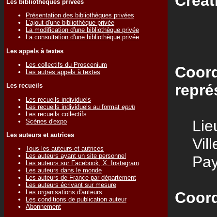
Créat
Les bibliothèques privées
Présentation des bibliothèques privées
L'ajout d'une bibliothèque privée
La modification d'une bibliothèque privée
La consultation d'une bibliothèque privée
Les appels à textes
Les collectifs du Proscenium
Coord
Les autres appels à textes
repré
Les recueils
Les recueils individuels
Les recueils individuels au format
epub
Les recueils collectifs
Lieu
Scènes d'expo
Les auteurs et autrices
Vill
Tous les auteurs et autrices
Les auteurs ayant un site personnel
Pay
Les auteurs sur Facebook, X, Instagram
Les auteurs dans le monde
Les auteurs de France par département
Les auteurs écrivant sur mesure
Les organisations d'auteurs
Coord
Les conditions de publication auteur
Abonnement