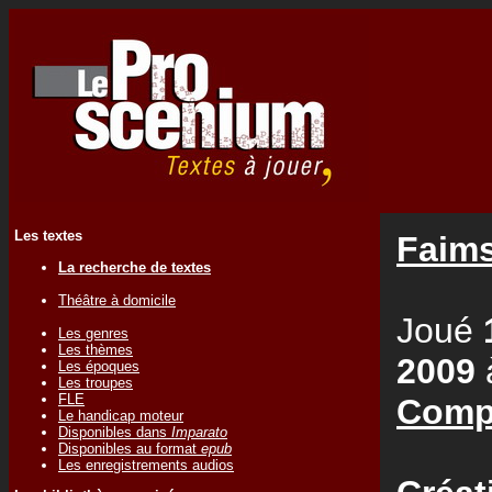
Les textes
Faims
La recherche de textes
Théâtre à domicile
Joué
Les genres
Les thèmes
2009
Les époques
Les troupes
FLE
Comp
Le handicap moteur
Disponibles dans
Imparato
Disponibles au format
epub
Les enregistrements audios