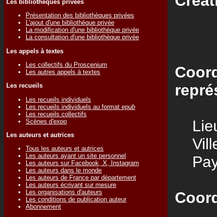
Créat
Les bibliothèques privées
Présentation des bibliothèques privées
L'ajout d'une bibliothèque privée
La modification d'une bibliothèque privée
La consultation d'une bibliothèque privée
Les appels à textes
Les collectifs du Proscenium
Coord
Les autres appels à textes
repré
Les recueils
Les recueils individuels
Les recueils individuels au format
epub
Les recueils collectifs
Lieu
Scènes d'expo
Les auteurs et autrices
Vill
Tous les auteurs et autrices
Les auteurs ayant un site personnel
Pay
Les auteurs sur Facebook, X, Instagram
Les auteurs dans le monde
Les auteurs de France par département
Les auteurs écrivant sur mesure
Les organisations d'auteurs
Coord
Les conditions de publication auteur
Abonnement