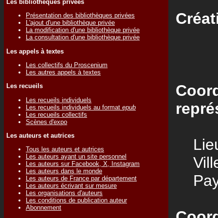
Les bibliothèques privées
Créat
Présentation des bibliothèques privées
L'ajout d'une bibliothèque privée
La modification d'une bibliothèque privée
La consultation d'une bibliothèque privée
Les appels à textes
Les collectifs du Proscenium
Les autres appels à textes
Coord
Les recueils
Les recueils individuels
repré
Les recueils individuels au format
epub
Les recueils collectifs
Scènes d'expo
Les auteurs et autrices
Lieu
Tous les auteurs et autrices
Les auteurs ayant un site personnel
Vill
Les auteurs sur Facebook, X, Instagram
Les auteurs dans le monde
Pay
Les auteurs de France par département
Les auteurs écrivant sur mesure
Les organisations d'auteurs
Les conditions de publication auteur
Abonnement
Coord