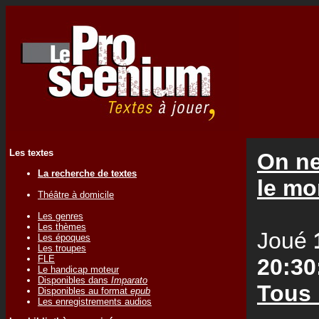
Les textes
On ne
La recherche de textes
le m
Théâtre à domicile
Les genres
Les thèmes
Joué
Les époques
Les troupes
FLE
20:30
Le handicap moteur
Disponibles dans
Imparato
Tous 
Disponibles au format
epub
Les enregistrements audios