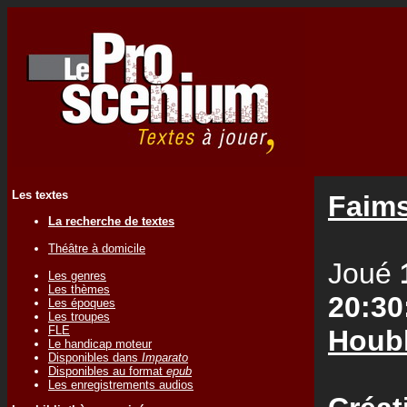
Les textes
Faims
La recherche de textes
Théâtre à domicile
Joué
Les genres
Les thèmes
20:30
Les époques
Les troupes
FLE
Houb
Le handicap moteur
Disponibles dans
Imparato
Disponibles au format
epub
Les enregistrements audios