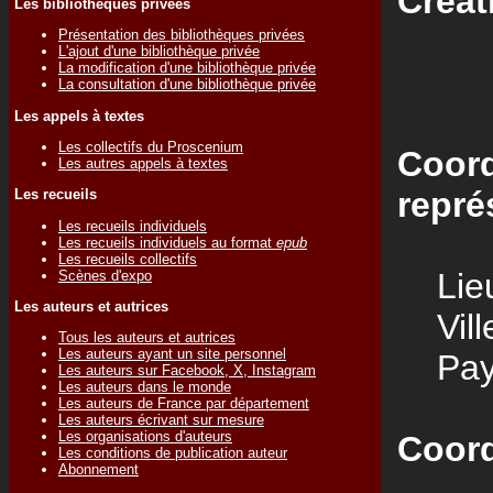
Créat
Les bibliothèques privées
Présentation des bibliothèques privées
L'ajout d'une bibliothèque privée
La modification d'une bibliothèque privée
La consultation d'une bibliothèque privée
Les appels à textes
Les collectifs du Proscenium
Coord
Les autres appels à textes
repré
Les recueils
Les recueils individuels
Les recueils individuels au format
epub
Les recueils collectifs
Lieu
Scènes d'expo
Les auteurs et autrices
Vill
Tous les auteurs et autrices
Les auteurs ayant un site personnel
Pay
Les auteurs sur Facebook, X, Instagram
Les auteurs dans le monde
Les auteurs de France par département
Les auteurs écrivant sur mesure
Les organisations d'auteurs
Coord
Les conditions de publication auteur
Abonnement