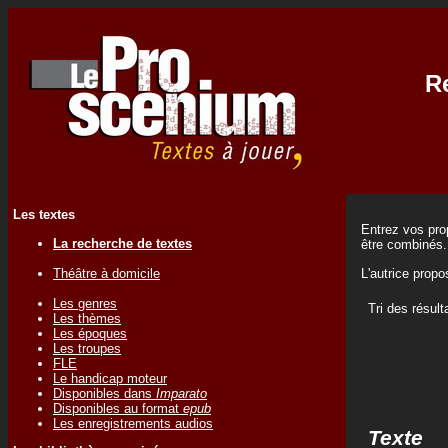
Re
Les textes
Entrez vos prop
La recherche de textes
être combinés.
Théâtre à domicile
L'autrice prop
Les genres
Tri des résult
Les thèmes
Les époques
Les troupes
FLE
Le handicap moteur
Disponibles dans
Imparato
Disponibles au format
epub
Les enregistrements audios
Texte