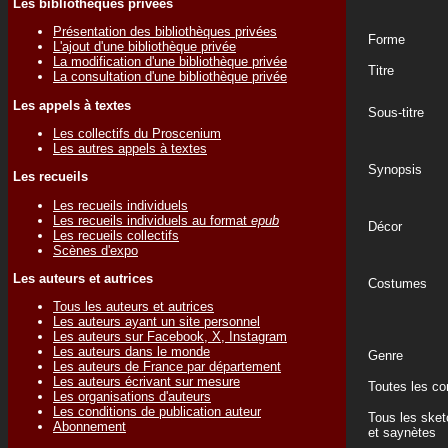
Les bibliothèques privées
Présentation des bibliothèques privées
Forme
L'ajout d'une bibliothèque privée
La modification d'une bibliothèque privée
Titre
La consultation d'une bibliothèque privée
Les appels à textes
Sous-titre
Les collectifs du Proscenium
Les autres appels à textes
Synopsis
Les recueils
Les recueils individuels
Les recueils individuels au format
epub
Décor
Les recueils collectifs
Scènes d'expo
Les auteurs et autrices
Costumes
Tous les auteurs et autrices
Les auteurs ayant un site personnel
Les auteurs sur Facebook, X, Instagram
Les auteurs dans le monde
Genre
Les auteurs de France par département
Les auteurs écrivant sur mesure
Toutes les c
Les organisations d'auteurs
Les conditions de publication auteur
Tous les ske
Abonnement
et saynètes