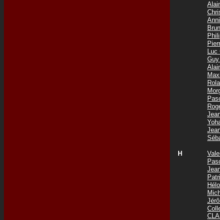
Ala
Chri
Ann
Bru
Phi
Pie
Luc
Guy
Ala
Max
Rol
Mor
Pas
Rog
Jea
Yoh
Jea
Séb
H
Val
Pas
Jea
Pat
Hél
Mic
Jér
Col
CLA