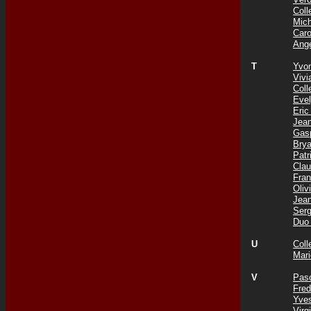
Col
Mic
Car
Ang
T
Yvo
Viv
Coll
Eve
Eri
Jea
Gas
Bry
Pat
Cla
Fra
Oli
Jea
Ser
Duo
U
Col
Mar
V
Pas
Fre
Yve
Vir