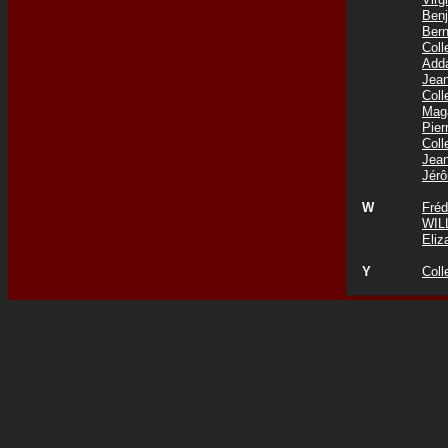
Ben
Ber
Col
Add
Jea
Col
Mag
Pie
Coll
Jea
Jér
W
Fré
WIL
Eli
Y
Coll