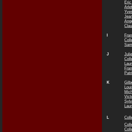
Eri
Arl
Yve
Jea
Ang
Cla
I
Fra
Col
Sam
J
Jul
Col
Lau
Fra
Patr
K
Gil
Lou
Mic
Vict
Syl
Lau
L
Col
Coll
Col