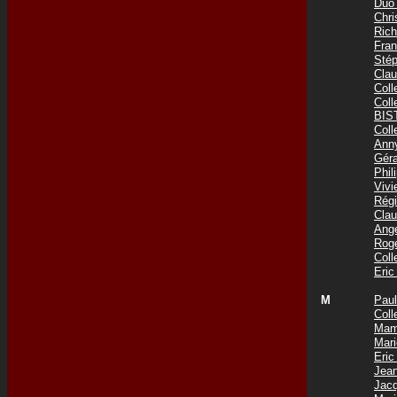
Duo
Chr
Ric
Fra
Sté
Cla
Col
Col
BIS
Col
Ann
Gér
Phi
Viv
Rég
Cla
Ang
Rog
Col
Eri
M
Pau
Coll
Mam
Mar
Eri
Jea
Jac