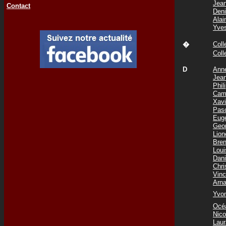
Jea
Contact
Den
Ala
Yve
Col
�
Col
D
Ann
Jea
Phi
Cam
Xav
Pas
Eug
Geo
Lio
Bre
Lou
Dani
Chr
Vin
Arn
Yvo
Océ
Nic
Lau