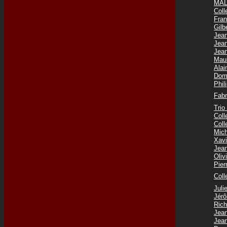
MAL
Coll
Fra
Gilb
Jea
Jea
Jea
Mau
Ala
Dom
Phi
Fab
Tri
Col
Col
Mic
Xav
Jea
Oli
Pie
Coll
Jul
Jér
Ric
Jea
Jea