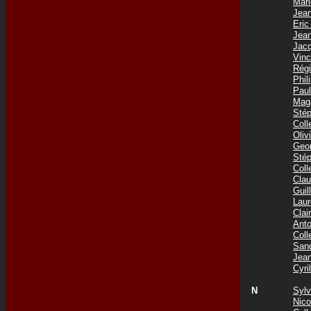
Mar
Jea
Eri
Jea
Jac
Vin
Rég
Phi
Pau
Mag
Sté
Col
Oliv
Geo
Sté
Coll
Cla
Gui
Lau
Cla
Ant
Col
San
Jea
Cyr
N
Syl
Nic