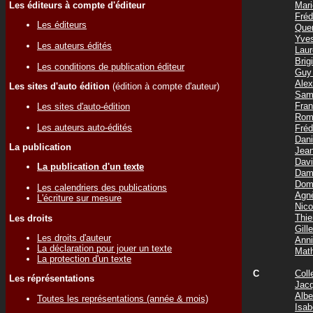
Les éditeurs à compte d'éditeur
Mar
Fré
Les éditeurs
Que
Yve
Les auteurs édités
Lau
Bri
Les conditions de publication éditeur
Guy
Ale
Les sites d'auto édition
(édition à compte d'auteur)
Sam
Fra
Les sites d'auto-édition
Rom
Les auteurs auto-édités
Fré
Dan
La publication
Jea
Dav
La publication d'un texte
Dam
Dom
Les calendriers des publications
Agn
L'écriture sur mesure
Nic
Thi
Les droits
Gil
Les droits d'auteur
Ann
La déclaration pour jouer un texte
Mat
La protection d'un texte
C
Coll
Les réprésentations
Jac
Albe
Toutes les représentations (année & mois)
Isa