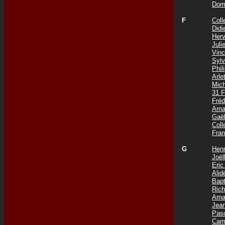
Dom
F
Coll
Did
Her
Jul
Vin
Syl
Phi
Arle
Mic
31 
Fré
Arn
Gaë
Col
Fra
G
Hen
Joë
Eri
Ali
Bap
Ric
Arn
Jea
Pas
Cam