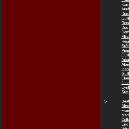
Kam
Aur
Dom
Gui
Ren
Duo
Dom
Eli
Rég
Sté
Pie
Gui
Ari
Ala
Isa
Gui
Cla
Jea
Cyr
Ste
S
Béa
Ale
Fra
Mar
Coll
Eri
Vér