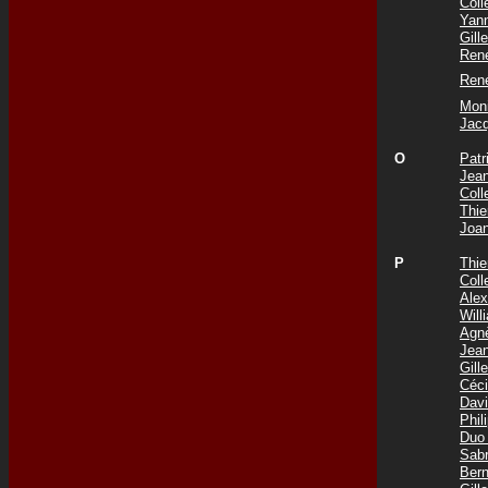
Col
Yan
Gil
Ren
Ren
Mon
Jac
O
Pat
Jea
Col
Thie
Joa
P
Thi
Col
Ale
Wil
Agn
Jea
Gil
Céc
Dav
Phi
Duo
Sab
Ber