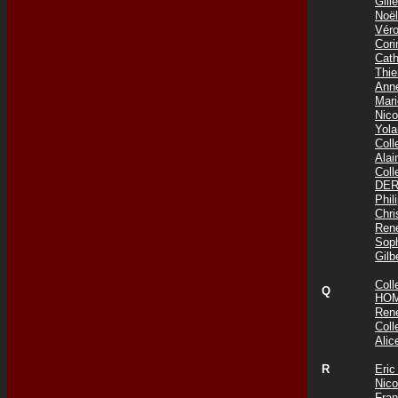
Gil
Noë
Vér
Cor
Cat
Thi
Ann
Mar
Nic
Yol
Col
Ala
Col
DER
Phi
Chr
Ren
Sop
Gil
Col
Q
HOM
Ren
Col
Ali
R
Eri
Nic
Fra