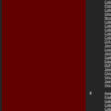
Col
Phi
Col
Ghis
Nic
Col
Col
Col
Col
Col
DJA
Jim
Lou
Jér
Gaë
Edw
DUF
Jér
Chr
Vin
Jea
Vin
E
Agn
Fre
Isab
Col
Col