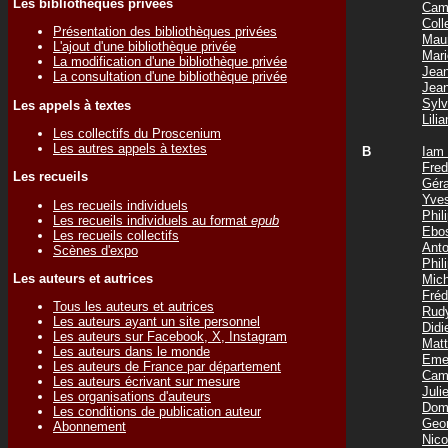
Les bibliothèques privées
Cam
Col
Présentation des bibliothèques privées
Mau
L'ajout d'une bibliothèque privée
Mar
La modification d'une bibliothèque privée
Jea
La consultation d'une bibliothèque privée
Jea
Syl
Les appels à textes
Lil
Les collectifs du Proscenium
Les autres appels à textes
B
Iam
Fre
Les recueils
Gér
Yve
Les recueils individuels
Phi
Les recueils individuels au format
epub
Ebo
Les recueils collectifs
Ant
Scènes d'expo
Phi
Les auteurs et autrices
Mic
Fré
Tous les auteurs et autrices
Rud
Les auteurs ayant un site personnel
Did
Les auteurs sur Facebook, X, Instagram
Mat
Les auteurs dans le monde
Eme
Les auteurs de France par département
Cam
Les auteurs écrivant sur mesure
Jul
Les organisations d'auteurs
Dom
Les conditions de publication auteur
Geo
Abonnement
Nic