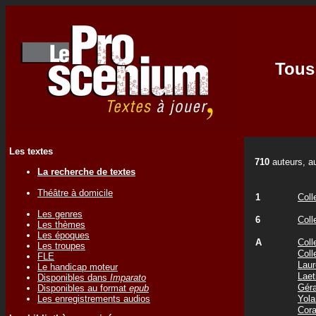
Tous 
Les textes
710
auteurs, au
La recherche de textes
Théâtre à domicile
1
Coll
Les genres
6
Coll
Les thèmes
Les époques
A
Coll
Les troupes
Coll
FLE
Laur
Le handicap moteur
Laet
Disponibles dans
Imparato
Gér
Disponibles au format
epub
Les enregistrements audios
Yol
Cor