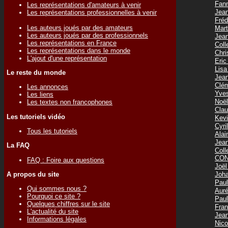
Fan
Les représentations d'amateurs à venir
Jea
Les représentations professionnelles à venir
Fréd
Les auteurs joués par des amateurs
Mar
Les auteurs joués par des professionnels
Jea
Les représentations en France
Col
Les représentations dans le monde
Chr
L'ajout d'une représentation
Eri
Lis
Le reste du monde
Jea
Clé
Les annonces
Yve
Les liens
Noë
Les textes non francophones
Cla
Les tutoriels vidéo
Kev
Cyr
Tous les tutoriels
Ala
Jea
La FAQ
Col
CON
FAQ : Foire aux questions
Joë
Joh
A propos du site
Pau
Qui sommes nous ?
Aur
Pourquoi ce site ?
Pau
Quelques chiffres sur le site
Fra
L'actualité du site
Jea
Informations légales
Nic