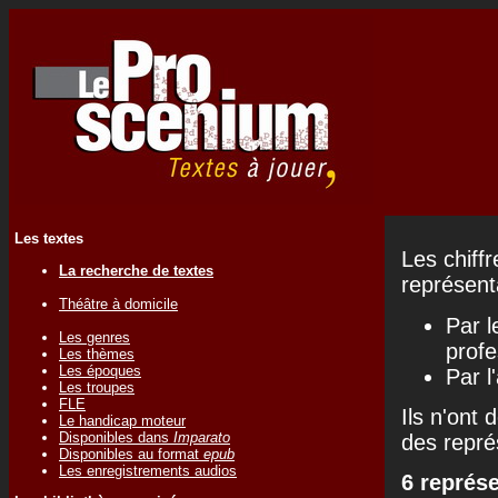
Les textes
Les chiff
La recherche de textes
représenta
Théâtre à domicile
Par l
Les genres
profe
Les thèmes
Les époques
Par l
Les troupes
FLE
Ils n'ont 
Le handicap moteur
Disponibles dans
Imparato
des repré
Disponibles au format
epub
Les enregistrements audios
6 représ