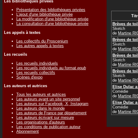
Les bibliothèques privées
Présentation des bibliothèques privées
L'ajout d'une bibliothèque privée
Titr
La modification d'une bibliothèque privée
La consultation d'une bibliothèque privée
Brèves de toi
Sketch
Les appels à textes
de
Martine R
Brèves de toi
Les collectifs du Proscenium
Sketch
Les autres appels à textes
de
Martine R
Les recueils
Brèves de toi
Sketch
Les recueils individuels
de
Martine R
Les recueils individuels au format
epub
Brèves de toi
Les recueils collectifs
Sketch
Scènes d'expo
de
Martine R
Les auteurs et autrices
Elise Dulac a
Comédie
Tous les auteurs et autrices
de
Martine R
Les auteurs ayant un site personnel
Elise Dulac a
Les auteurs sur Facebook, X, Instagram
Comédie
Les auteurs dans le monde
de
Martine R
Les auteurs de France par département
Les auteurs écrivant sur mesure
Les organisations d'auteurs
Les conditions de publication auteur
Abonnement