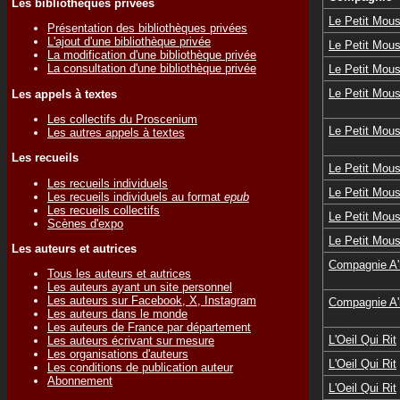
Les bibliothèques privées
Le Petit Mous
Présentation des bibliothèques privées
L'ajout d'une bibliothèque privée
Le Petit Mous
La modification d'une bibliothèque privée
La consultation d'une bibliothèque privée
Le Petit Mous
Le Petit Mous
Les appels à textes
Les collectifs du Proscenium
Le Petit Mous
Les autres appels à textes
Les recueils
Le Petit Mous
Les recueils individuels
Le Petit Mous
Les recueils individuels au format
epub
Les recueils collectifs
Le Petit Mous
Scènes d'expo
Le Petit Mous
Les auteurs et autrices
Compagnie A
Tous les auteurs et autrices
Les auteurs ayant un site personnel
Les auteurs sur Facebook, X, Instagram
Compagnie A
Les auteurs dans le monde
Les auteurs de France par département
L'Oeil Qui Rit
Les auteurs écrivant sur mesure
Les organisations d'auteurs
L'Oeil Qui Rit
Les conditions de publication auteur
Abonnement
L'Oeil Qui Rit