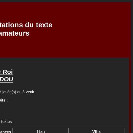
tations du texte
'amateurs
e Roi
RDOU
 jouée(s) ou à venir
its :
 textes.
ances
Lieu
Ville