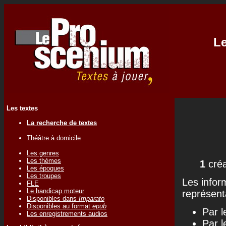
Le
Les textes
La recherche de textes
Théâtre à domicile
Les genres
Les thèmes
1
créa
Les époques
Les troupes
Les infor
FLE
Le handicap moteur
représenta
Disponibles dans
Imparato
Disponibles au format
epub
Par l
Les enregistrements audios
Par l