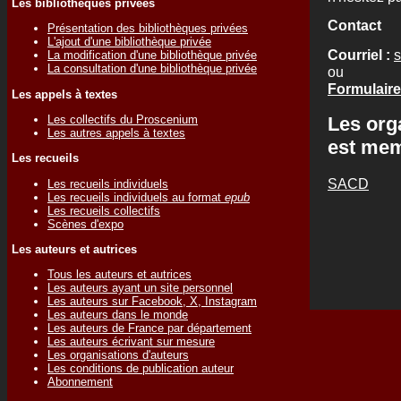
Les bibliothèques privées
Contact
Présentation des bibliothèques privées
L'ajout d'une bibliothèque privée
Courriel :
s
La modification d'une bibliothèque privée
La consultation d'une bibliothèque privée
ou
Formulaire 
Les appels à textes
Les collectifs du Proscenium
Les org
Les autres appels à textes
est me
Les recueils
SACD
Les recueils individuels
Les recueils individuels au format
epub
Les recueils collectifs
Scènes d'expo
Les auteurs et autrices
Tous les auteurs et autrices
Les auteurs ayant un site personnel
Les auteurs sur Facebook, X, Instagram
Les auteurs dans le monde
Les auteurs de France par département
Les auteurs écrivant sur mesure
Les organisations d'auteurs
Les conditions de publication auteur
Abonnement