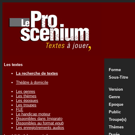
Les textes
Forme
La recherche de textes
Sous-Titre
Théâtre à domicile
Version
Les genres
Les thèmes
Genre
Les époques
Epoque
Les troupes
FLE
Public
Le handicap moteur
Disponibles dans
Imparato
Troupe(s)
Disponibles au format
epub
Thèmes
Les enregistrements audios
Durée