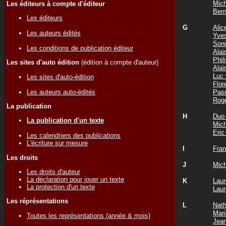
Mic
Les éditeurs à compte d'éditeur
Ber
Les éditeurs
G
Ali
Les auteurs édités
Yve
Son
Les conditions de publication éditeur
Ala
Phi
Les sites d'auto édition
(édition à compte d'auteur)
Ala
Luc
Les sites d'auto-édition
Flo
Les auteurs auto-édités
Pas
Rog
La publication
H
Duo
La publication d'un texte
Mic
Eri
Les calendriers des publications
L'écriture sur mesure
I
Fra
Les droits
J
Mic
Les droits d'auteur
La déclaration pour jouer un texte
K
Lau
La protection d'un texte
Lau
Les réprésentations
L
Nat
Mar
Toutes les représentations (année & mois)
Jea