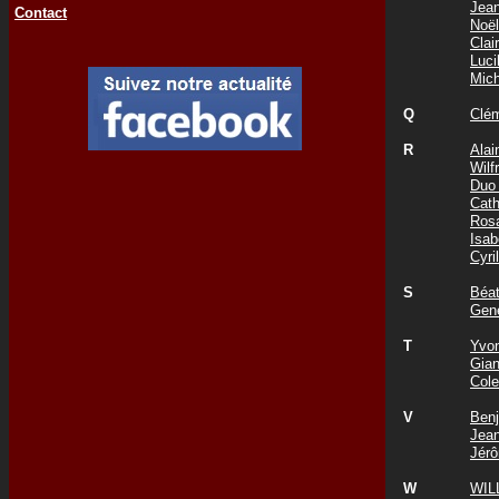
Jea
Contact
Noë
Cla
Luc
Mic
Q
Clé
R
Ala
Wil
Duo
Cat
Rosa
Isa
Cyr
S
Béa
Gen
T
Yvo
Gia
Col
V
Ben
Jea
Jér
W
WIL