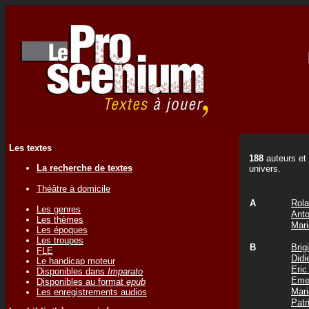
Les textes
188
auteurs et 
La recherche de textes
univers.
Théâtre à domicile
A
Rola
Les genres
Ant
Les thèmes
Mar
Les époques
Les troupes
B
Bri
FLE
Did
Le handicap moteur
Eri
Disponibles dans
Imparato
Eme
Disponibles au format
epub
Mar
Les enregistrements audios
Patr