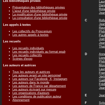
Les bibliothèques privées
Lau
Dan
Présentation des bibliothèques privées
Rol
L'ajout d'une bibliothèque privée
Jea
La modification d'une bibliothèque privée
La consultation d'une bibliothèque privée
C
Rol
Jea
Les appels à textes
Ray
Les collectifs du Proscenium
Phi
Les autres appels à textes
Pau
Joë
Les recueils
Jea
Tha
Les recueils individuels
Les recueils individuels au format
epub
D
Ann
Les recueils collectifs
Lio
Scènes d'expo
Phi
Mon
Les auteurs et autrices
Lau
Tous les auteurs et autrices
Fra
Les auteurs ayant un site personnel
Jér
Les auteurs sur Facebook, X, Instagram
Gaë
Les auteurs dans le monde
Fré
Les auteurs de France par département
Jea
Les auteurs écrivant sur mesure
Les organisations d'auteurs
E
Jea
Les conditions de publication auteur
Abonnement
F
Syl