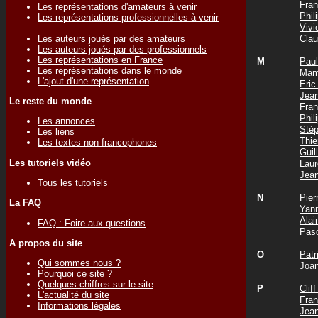
Fra
Les représentations d'amateurs à venir
Phi
Les représentations professionnelles à venir
Viv
Les auteurs joués par des amateurs
Cla
Les auteurs joués par des professionnels
Les représentations en France
M
Pau
Les représentations dans le monde
Mam
L'ajout d'une représentation
Eri
Jea
Le reste du monde
Fra
Phi
Les annonces
Sté
Les liens
Thi
Les textes non francophones
Gui
Les tutoriels vidéo
Lau
Jea
Tous les tutoriels
N
Pie
La FAQ
Yan
Ala
FAQ : Foire aux questions
Pas
A propos du site
O
Pat
Qui sommes nous ?
Joa
Pourquoi ce site ?
Quelques chiffres sur le site
P
Clif
L'actualité du site
Fra
Informations légales
Jea