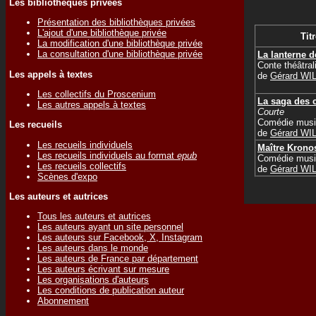
Les bibliothèques privées
Présentation des bibliothèques privées
L'ajout d'une bibliothèque privée
Titr
La modification d'une bibliothèque privée
La consultation d'une bibliothèque privée
La lanterne d
Conte théâtral
Les appels à textes
de
Gérard WI
Les collectifs du Proscenium
La saga des 
Les autres appels à textes
Courte
Comédie musi
Les recueils
de
Gérard WI
Les recueils individuels
Maître Krono
Les recueils individuels au format
epub
Comédie musi
Les recueils collectifs
de
Gérard WI
Scènes d'expo
Les auteurs et autrices
Tous les auteurs et autrices
Les auteurs ayant un site personnel
Les auteurs sur Facebook, X, Instagram
Les auteurs dans le monde
Les auteurs de France par département
Les auteurs écrivant sur mesure
Les organisations d'auteurs
Les conditions de publication auteur
Abonnement