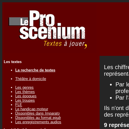
Les textes
Les chiff
La recherche de textes
représenta
Théâtre à domicile
Par l
Les genres
profe
Les thèmes
Les époques
Par l
Les troupes
FLE
Ils n'ont 
Le handicap moteur
Disponibles dans
Imparato
des repré
Disponibles au format
epub
Les enregistrements audios
9 représ