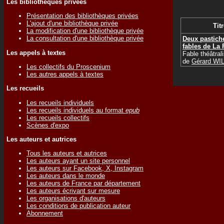
Les bibliothèques privées
Présentation des bibliothèques privées
L'ajout d'une bibliothèque privée
Titr
La modification d'une bibliothèque privée
La consultation d'une bibliothèque privée
Deux pastich
fables de La 
Les appels à textes
Fable théâtral
de
Gérard WI
Les collectifs du Proscenium
Les autres appels à textes
Les recueils
Les recueils individuels
Les recueils individuels au format
epub
Les recueils collectifs
Scènes d'expo
Les auteurs et autrices
Tous les auteurs et autrices
Les auteurs ayant un site personnel
Les auteurs sur Facebook, X, Instagram
Les auteurs dans le monde
Les auteurs de France par département
Les auteurs écrivant sur mesure
Les organisations d'auteurs
Les conditions de publication auteur
Abonnement