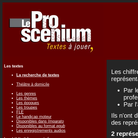
Les textes
Les chiff
La recherche de textes
représenta
Théâtre à domicile
Par l
Les genres
profe
Les thèmes
Les époques
Par l
Les troupes
FLE
Ils n'ont 
Le handicap moteur
Disponibles dans
Imparato
des repré
Disponibles au format
epub
Les enregistrements audios
2 représ