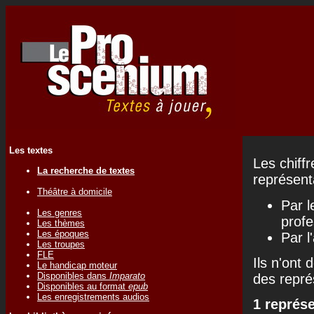
Les textes
Les chiff
La recherche de textes
représenta
Théâtre à domicile
Par l
Les genres
profe
Les thèmes
Les époques
Par l
Les troupes
FLE
Ils n'ont 
Le handicap moteur
Disponibles dans
Imparato
des repré
Disponibles au format
epub
Les enregistrements audios
1 représ