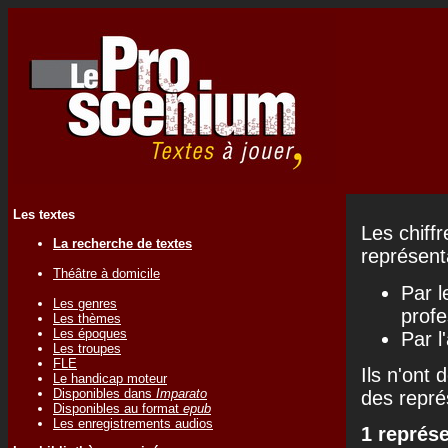
Les textes
Les chiff
La recherche de textes
représenta
Théâtre à domicile
Par l
Les genres
profe
Les thèmes
Les époques
Par l
Les troupes
FLE
Ils n'ont 
Le handicap moteur
Disponibles dans
Imparato
des repré
Disponibles au format
epub
Les enregistrements audios
1 représ