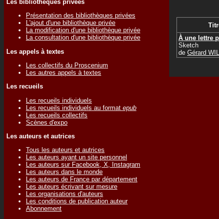
Les bibliothèques privées
Présentation des bibliothèques privées
L'ajout d'une bibliothèque privée
Titr
La modification d'une bibliothèque privée
La consultation d'une bibliothèque privée
À une lettre 
Sketch
Les appels à textes
de
Gérard WI
Les collectifs du Proscenium
Les autres appels à textes
Les recueils
Les recueils individuels
Les recueils individuels au format
epub
Les recueils collectifs
Scènes d'expo
Les auteurs et autrices
Tous les auteurs et autrices
Les auteurs ayant un site personnel
Les auteurs sur Facebook, X, Instagram
Les auteurs dans le monde
Les auteurs de France par département
Les auteurs écrivant sur mesure
Les organisations d'auteurs
Les conditions de publication auteur
Abonnement