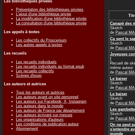
Les bibliothèques privées
Présentation des bibliothèques privées
L'ajout d'une bibliothèque privée
Titr
La modification d'une bibliothèque privée
La consultation d'une bibliothèque privée
Canapé des 
Sketch
Les appels à textes
de
Pascal M
Ça sent le sa
Les collectifs du Proscenium
Sketch
Les autres appels à textes
de
Pascal M
Les recueils
Joyeuses co
!
Les recueils individuels
Recueil de sk
Les recueils individuels au format
epub
même auteur
Les recueils collectifs
de
Pascal M
Scènes d'expo
Le baiser
Sketch
Les auteurs et autrices
de
Pascal M
Tous les auteurs et autrices
Le baiser
Les auteurs ayant un site personnel
Sketch
Les auteurs sur Facebook, X, Instagram
de
Pascal M
Les auteurs dans le monde
Les gambette
Les auteurs de France par département
Sketch
Les auteurs écrivant sur mesure
de
Pascal M
Les organisations d'auteurs
Les conditions de publication auteur
On ne peut p
Abonnement
s'entendre av
monde