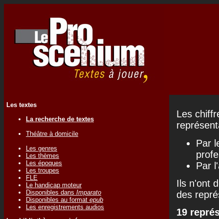
Les textes
Les chiff
La recherche de textes
représenta
Théâtre à domicile
Par l
Les genres
profe
Les thèmes
Les époques
Par l
Les troupes
FLE
Ils n'ont 
Le handicap moteur
Disponibles dans
Imparato
des repré
Disponibles au format
epub
Les enregistrements audios
19 repré