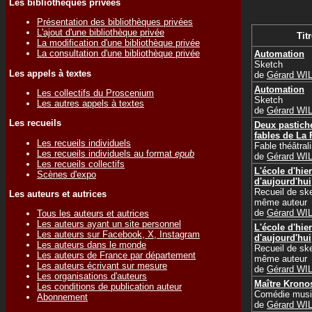
Les bibliothèques privées
Présentation des bibliothèques privées
L'ajout d'une bibliothèque privée
Titr
La modification d'une bibliothèque privée
La consultation d'une bibliothèque privée
Automation
Sketch
Les appels à textes
de
Gérard WI
Automation
Les collectifs du Proscenium
Sketch
Les autres appels à textes
de
Gérard WI
Les recueils
Deux pastich
fables de La 
Les recueils individuels
Fable théâtral
Les recueils individuels au format
epub
de
Gérard WI
Les recueils collectifs
L'école d'hier
Scènes d'expo
d'aujourd'hui
Recueil de sk
Les auteurs et autrices
même auteur
de
Gérard WI
Tous les auteurs et autrices
Les auteurs ayant un site personnel
L'école d'hier
Les auteurs sur Facebook, X, Instagram
d'aujourd'hui
Les auteurs dans le monde
Recueil de sk
Les auteurs de France par département
même auteur
Les auteurs écrivant sur mesure
de
Gérard WI
Les organisations d'auteurs
Maître Krono
Les conditions de publication auteur
Comédie musi
Abonnement
de
Gérard WI