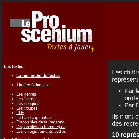
Les textes
Les chiff
La recherche de textes
représenta
Théâtre à domicile
Par l
Les genres
profe
Les thèmes
Les époques
Par l
Les troupes
FLE
Ils n'ont 
Le handicap moteur
Disponibles dans
Imparato
des repré
Disponibles au format
epub
Les enregistrements audios
10 repré