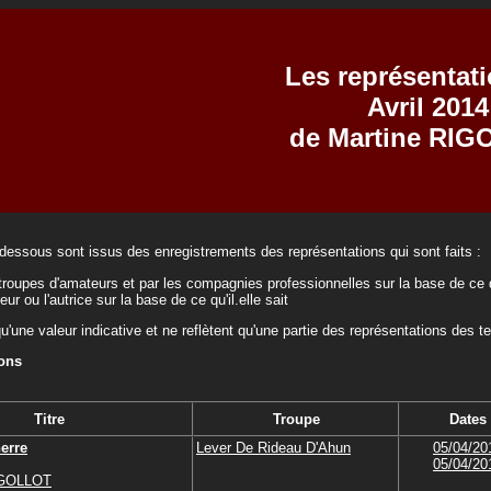
Les représentat
Avril 2014
de Martine RI
-dessous sont issus des enregistrements des représentations qui sont faits :
troupes d'amateurs et par les compagnies professionnelles sur la base de ce q
teur ou l'autrice sur la base de ce qu'il.elle sait
qu'une valeur indicative et ne reflètent qu'une partie des représentations des t
ions
Titre
Troupe
Dates
erre
Lever De Rideau D'Ahun
05/04/20
05/04/20
IGOLLOT