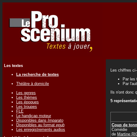
Les textes
Les chiffres ci
La recherche de textes
Par les 
Théâtre à domicile
Par l'au
Ils n'ont donc 
Les genres
Les thèmes
5 représentat
Les époques
Les troupes
FLE
Le handicap moteur
Disponibles dans
Imparato
Coup de tonn
Disponibles au format
epub
Comédie
Les enregistrements audios
de
Martine R