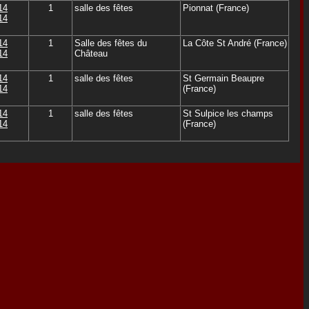
14
1
salle des fêtes
Pionnat (France)
14
14
1
Salle des fêtes du
La Côte St André (France)
14
Château
14
1
salle des fêtes
St Germain Beaupre
14
(France)
14
1
salle des fêtes
St Sulpice les champs
14
(France)