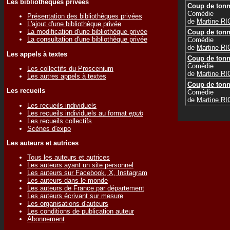
Les bibliothèques privées
Coup de tonn
Comédie
Présentation des bibliothèques privées
de
Martine R
L'ajout d'une bibliothèque privée
La modification d'une bibliothèque privée
Coup de tonn
La consultation d'une bibliothèque privée
Comédie
de
Martine R
Les appels à textes
Coup de tonn
Comédie
Les collectifs du Proscenium
de
Martine R
Les autres appels à textes
Coup de tonn
Les recueils
Comédie
de
Martine R
Les recueils individuels
Les recueils individuels au format
epub
Les recueils collectifs
Scènes d'expo
Les auteurs et autrices
Tous les auteurs et autrices
Les auteurs ayant un site personnel
Les auteurs sur Facebook, X, Instagram
Les auteurs dans le monde
Les auteurs de France par département
Les auteurs écrivant sur mesure
Les organisations d'auteurs
Les conditions de publication auteur
Abonnement