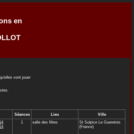
ions en
GOLLOT
u'elles vont jouer
extes.
Séances
Lieu
Ville
14
1
salle des fêtes
St Sulpice Le Gueretois
14
(France)