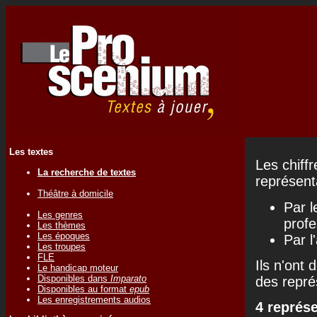
Les textes
Les chiff
La recherche de textes
représenta
Théâtre à domicile
Par l
Les genres
profe
Les thèmes
Les époques
Par l
Les troupes
FLE
Ils n'ont 
Le handicap moteur
Disponibles dans
Imparato
des repré
Disponibles au format
epub
Les enregistrements audios
4 représ