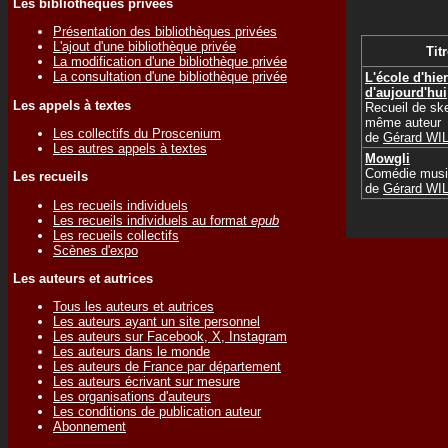
Les bibliothèques privées
Présentation des bibliothèques privées
L'ajout d'une bibliothèque privée
Titr
La modification d'une bibliothèque privée
La consultation d'une bibliothèque privée
L'école d'hier
d'aujourd'hui
Les appels à textes
Recueil de sk
même auteur
Les collectifs du Proscenium
de
Gérard WI
Les autres appels à textes
Mowgli
Comédie musi
Les recueils
de
Gérard WI
Les recueils individuels
Les recueils individuels au format
epub
Les recueils collectifs
Scènes d'expo
Les auteurs et autrices
Tous les auteurs et autrices
Les auteurs ayant un site personnel
Les auteurs sur Facebook, X, Instagram
Les auteurs dans le monde
Les auteurs de France par département
Les auteurs écrivant sur mesure
Les organisations d'auteurs
Les conditions de publication auteur
Abonnement