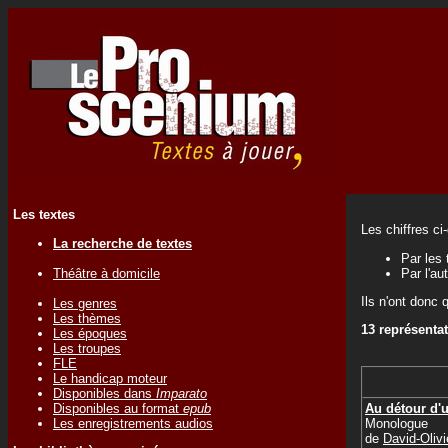
Les textes
Les chiffres ci
La recherche de textes
Par les 
Théâtre à domicile
Par l'au
Ils n'ont donc 
Les genres
Les thèmes
13 représenta
Les époques
Les troupes
FLE
Le handicap moteur
Disponibles dans
Imparato
Au détour d'
Disponibles au format
epub
Monologue
Les enregistrements audios
de
David-Oli