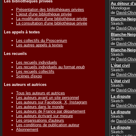
Les bibliothèques privées
Au détour d'
Monologue
Présentation des bibliothèques privées
de
David-Oli
L'ajout d'une bibliothèque privée
La modification d'une bibliothèque privée
Blanche-Neig
La consultation d'une bibliothèque privée
Sketch
de
David-Oli
Les appels à textes
Blanche-Neig
Sketch
Les collectifs du Proscenium
de
David-Oli
Les autres appels à textes
Blanche-Neig
Les recueils
Sketch
de
David-Oli
Les recueils individuels
L'état civil
Les recueils individuels au format
epub
Sketch
Les recueils collectifs
de
David-Oli
Scènes d'expo
L'état civil
Les auteurs et autrices
Sketch
de
David-Oli
Tous les auteurs et autrices
La dispute
Les auteurs ayant un site personnel
Sketch
Les auteurs sur Facebook, X, Instagram
de
David-Oli
Les auteurs dans le monde
Les auteurs de France par département
La dispute
Les auteurs écrivant sur mesure
Sketch
Les organisations d'auteurs
de
David-Oli
Les conditions de publication auteur
La dispute
Abonnement
Sketch