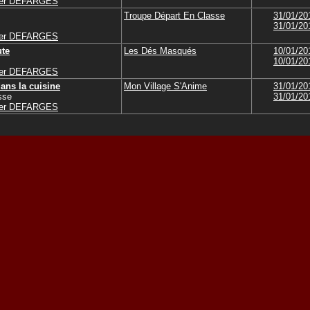
vier DEFARGES
Troupe Départ En Classe
31/01/20
31/01/20
vier DEFARGES
ute
Les Dés Masqués
10/01/20
10/01/20
vier DEFARGES
ans la cuisine
Mon Village S'Anime
31/01/20
sse
31/01/20
vier DEFARGES