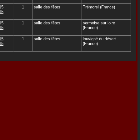
15
1
salle des fêtes
Trémorel (France)
15
15
1
salle des fêtes
sermoise sur loire
15
(France)
15
1
salle des fêtes
louvigné du désert
15
(France)