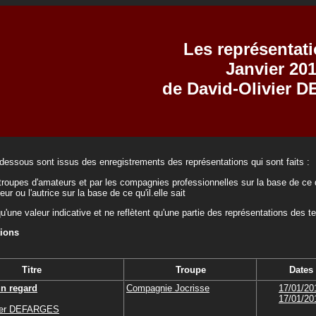
Les représentat
Janvier 20
de David-Olivier
-dessous sont issus des enregistrements des représentations qui sont faits :
troupes d'amateurs et par les compagnies professionnelles sur la base de ce q
teur ou l'autrice sur la base de ce qu'il.elle sait
qu'une valeur indicative et ne reflètent qu'une partie des représentations des t
tions
Titre
Troupe
Dates
un regard
Compagnie Jocrisse
17/01/20
17/01/20
vier DEFARGES