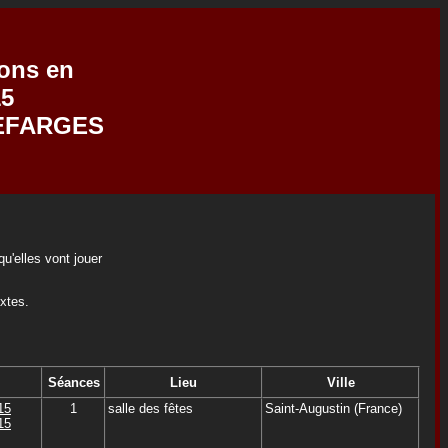
ions en
15
 DEFARGES
u'elles vont jouer
extes.
Séances
Lieu
Ville
15
1
salle des fêtes
Saint-Augustin (France)
15