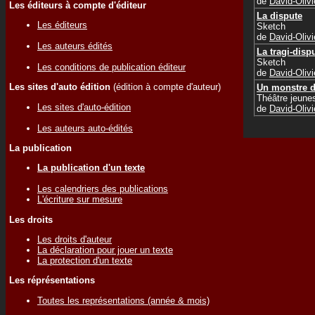
de
David-Oli
Les éditeurs à compte d'éditeur
La dispute
Les éditeurs
Sketch
de
David-Oli
Les auteurs édités
La tragi-disp
Sketch
Les conditions de publication éditeur
de
David-Oli
Les sites d'auto édition
(édition à compte d'auteur)
Un monstre d
Théâtre jeune
Les sites d'auto-édition
de
David-Oli
Les auteurs auto-édités
La publication
La publication d'un texte
Les calendriers des publications
L'écriture sur mesure
Les droits
Les droits d'auteur
La déclaration pour jouer un texte
La protection d'un texte
Les réprésentations
Toutes les représentations (année & mois)