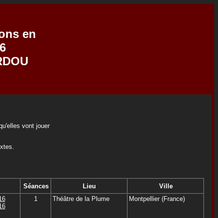
ions en
6
ARDOU
u'elles vont jouer
extes.
Séances
Lieu
Ville
16
1
Théâtre de la Plume
Montpellier (France)
16