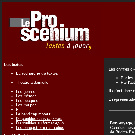
Les textes
Les chiffres ci
La recherche de textes
Par les 
Théâtre à domicile
Par l'au
Ils n'ont donc 
Les genres
Les thèmes
1 représentat
Les époques
Les troupes
FLE
Le handicap moteur
Disponibles dans
Imparato
Bon voyage, 
Disponibles au format
epub
Comédie absu
Les enregistrements audios
de
Brigitte 