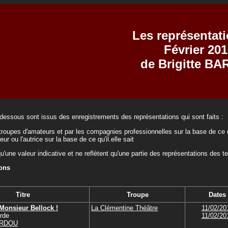
Les représentat
Février 201
de Brigitte B
-dessous sont issus des enregistrements des représentations qui sont faits :
troupes d'amateurs et par les compagnies professionnelles sur la base de ce q
teur ou l'autrice sur la base de ce qu'il.elle sait
qu'une valeur indicative et ne reflètent qu'une partie des représentations des t
ions
Titre
Troupe
Dates
Monsieur Bellock !
La Clémentine Théâtre
11/02/20
rde
11/02/20
BARDOU