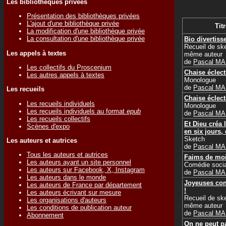
Les bibliothèques privées
Présentation des bibliothèques privées
L'ajout d'une bibliothèque privée
Titr
La modification d'une bibliothèque privée
La consultation d'une bibliothèque privée
Bio divertis
Recueil de sk
Les appels à textes
même auteur
de
Pascal M
Les collectifs du Proscenium
Chaise éclec
Les autres appels à textes
Monologue
de
Pascal M
Les recueils
Chaise éclec
Les recueils individuels
Monologue
Les recueils individuels au format
epub
de
Pascal M
Les recueils collectifs
Et Dieu créa
Scènes d'expo
en six jours,
Sketch
Les auteurs et autrices
de
Pascal M
Tous les auteurs et autrices
Faims de mo
Les auteurs ayant un site personnel
Comédie soci
Les auteurs sur Facebook, X, Instagram
de
Pascal M
Les auteurs dans le monde
Joyeuses co
Les auteurs de France par département
!
Les auteurs écrivant sur mesure
Recueil de sk
Les organisations d'auteurs
même auteur
Les conditions de publication auteur
de
Pascal M
Abonnement
On ne peut p