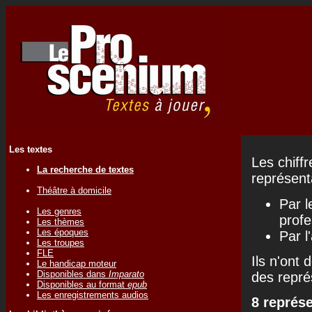
Les textes
Les chiff
La recherche de textes
représenta
Théâtre à domicile
Par l
Les genres
profe
Les thèmes
Les époques
Par l
Les troupes
FLE
Ils n'ont 
Le handicap moteur
Disponibles dans
Imparato
des repré
Disponibles au format
epub
Les enregistrements audios
8 représ