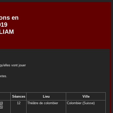
ions en
019
LLIAM
u'elles vont jouer
extes.
Séances
Lieu
Ville
19
12
Théâtre de colombier
Colombier (Suisse)
20