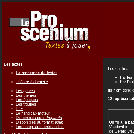
Les textes
Les chiffres ci
La recherche de textes
Par les 
Théâtre à domicile
Par l'au
Ils n'ont donc 
Les genres
Les thèmes
12 représenta
Les époques
Les troupes
FLE
Le handicap moteur
Disponibles dans
Imparato
Un fil à la pat
Disponibles au format
epub
Vaudeville
Les enregistrements audios
de
Gérard WI