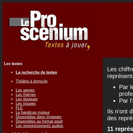
Les textes
Les chiff
La recherche de textes
représenta
Théâtre à domicile
Par l
Les genres
profe
Les thèmes
Les époques
Par l
Les troupes
FLE
Ils n'ont 
Le handicap moteur
Disponibles dans
Imparato
des repré
Disponibles au format
epub
Les enregistrements audios
11 repré