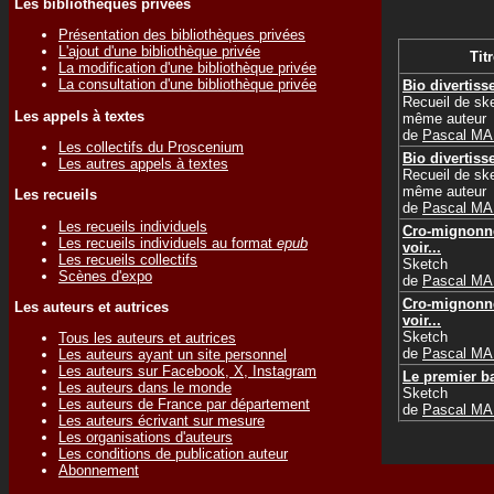
Les bibliothèques privées
Présentation des bibliothèques privées
L'ajout d'une bibliothèque privée
Titr
La modification d'une bibliothèque privée
La consultation d'une bibliothèque privée
Bio divertis
Recueil de sk
Les appels à textes
même auteur
de
Pascal M
Les collectifs du Proscenium
Bio divertis
Les autres appels à textes
Recueil de sk
même auteur
Les recueils
de
Pascal M
Les recueils individuels
Cro-mignonne
Les recueils individuels au format
epub
voir...
Les recueils collectifs
Sketch
Scènes d'expo
de
Pascal M
Cro-mignonne
Les auteurs et autrices
voir...
Sketch
Tous les auteurs et autrices
de
Pascal M
Les auteurs ayant un site personnel
Les auteurs sur Facebook, X, Instagram
Le premier b
Les auteurs dans le monde
Sketch
Les auteurs de France par département
de
Pascal M
Les auteurs écrivant sur mesure
Les organisations d'auteurs
Les conditions de publication auteur
Abonnement