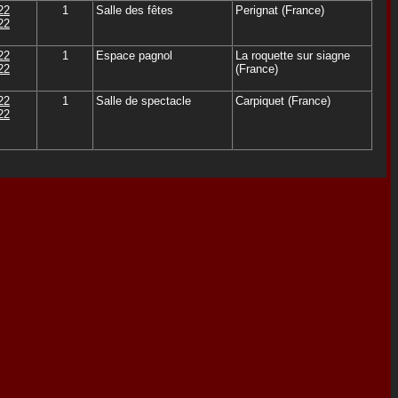
22
1
Salle des fêtes
Perignat (France)
22
22
1
Espace pagnol
La roquette sur siagne
22
(France)
22
1
Salle de spectacle
Carpiquet (France)
22