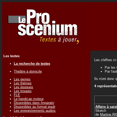
Les textes
Les chiffres ci
La recherche de textes
Par les 
Théâtre à domicile
Par l'au
Ils n'ont donc 
Les genres
Les thèmes
4 représentat
Les époques
Les troupes
FLE
Le handicap moteur
Disponibles dans
Imparato
Affaire à sais
Disponibles au format
epub
Sketch
Les enregistrements audios
de
Martine R