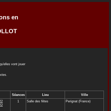
ions en
GOLLOT
u'elles vont jouer
extes.
Séances
Lieu
Ville
22
1
Salle des fêtes
Perignat (France)
22