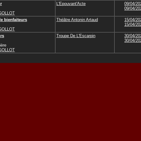
ir
L'Epouvant'Acte
09/04/20
09/04/20
IGOLLOT
e bienfaiteurs
Théâtre Antonin Artaud
15/04/20
15/04/20
IGOLLOT
urs
Troupe De L'Escarpin
30/04/20
30/04/20
ière
IGOLLOT