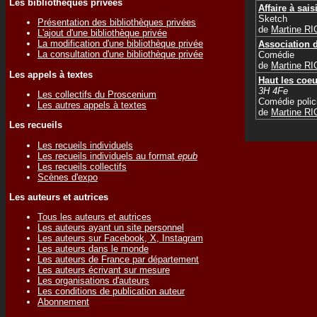
Les bibliothèques privées
Affaire à sais
Sketch
Présentation des bibliothèques privées
de
Martine R
L'ajout d'une bibliothèque privée
La modification d'une bibliothèque privée
Association d
La consultation d'une bibliothèque privée
Comédie
de
Martine R
Les appels à textes
Haut les coe
3H 4Fe
Les collectifs du Proscenium
Comédie polic
Les autres appels à textes
de
Martine R
Les recueils
Les recueils individuels
Les recueils individuels au format
epub
Les recueils collectifs
Scènes d'expo
Les auteurs et autrices
Tous les auteurs et autrices
Les auteurs ayant un site personnel
Les auteurs sur Facebook, X, Instagram
Les auteurs dans le monde
Les auteurs de France par département
Les auteurs écrivant sur mesure
Les organisations d'auteurs
Les conditions de publication auteur
Abonnement