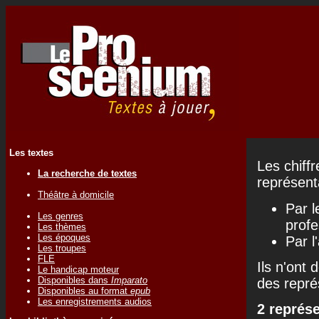
Les textes
Les chiff
La recherche de textes
représenta
Théâtre à domicile
Par l
Les genres
profe
Les thèmes
Les époques
Par l
Les troupes
FLE
Ils n'ont 
Le handicap moteur
Disponibles dans
Imparato
des repré
Disponibles au format
epub
Les enregistrements audios
2 représ