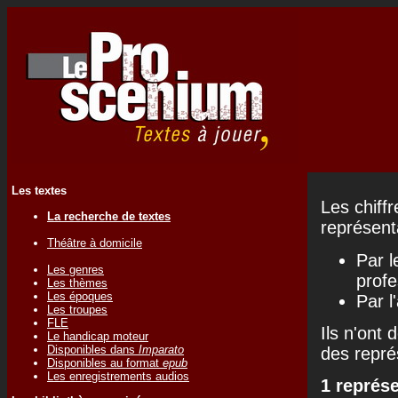
Les textes
Les chiff
La recherche de textes
représenta
Théâtre à domicile
Par l
Les genres
profe
Les thèmes
Les époques
Par l
Les troupes
FLE
Ils n'ont 
Le handicap moteur
Disponibles dans
Imparato
des repré
Disponibles au format
epub
Les enregistrements audios
1 représ