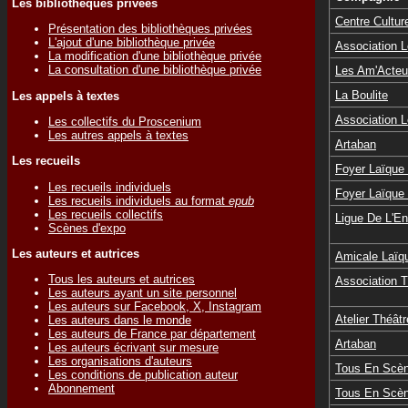
Les bibliothèques privées
Centre Cultu
Présentation des bibliothèques privées
L'ajout d'une bibliothèque privée
Association L
La modification d'une bibliothèque privée
La consultation d'une bibliothèque privée
Les Am'Acteu
La Boulite
Les appels à textes
Association L
Les collectifs du Proscenium
Les autres appels à textes
Artaban
Les recueils
Foyer Laïque
Les recueils individuels
Foyer Laïque
Les recueils individuels au format
epub
Les recueils collectifs
Ligue De L'E
Scènes d'expo
Les auteurs et autrices
Amicale Laïqu
Tous les auteurs et autrices
Association 
Les auteurs ayant un site personnel
Les auteurs sur Facebook, X, Instagram
Atelier Théât
Les auteurs dans le monde
Les auteurs de France par département
Artaban
Les auteurs écrivant sur mesure
Les organisations d'auteurs
Tous En Scè
Les conditions de publication auteur
Abonnement
Tous En Scè