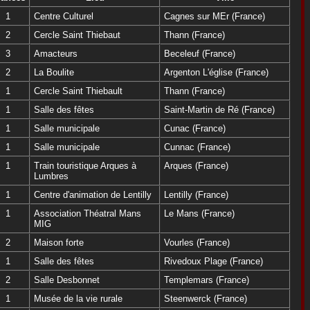
1
Centre Culturel
Cagnes sur MEr (France)
2
Cercle Saint Thiebaut
Thann (France)
3
Amacteurs
Beceleuf (France)
2
La Boulite
Argenton L'église (France)
1
Cercle Saint Thiebault
Thann (France)
1
Salle des fêtes
Saint-Martin de Ré (France)
1
Salle municipale
Cunac (France)
1
Salle municipale
Cunnac (France)
1
Train touristique Arques à
Arques (France)
Lumbres
1
Centre d'animation de Lentilly
Lentilly (France)
1
Association Théatral Mans
Le Mans (France)
MIG
2
Maison forte
Vourles (France)
1
Salle des fêtes
Rivedoux Plage (France)
2
Salle Desbonnet
Templemars (France)
1
Musée de la vie rurale
Steenwerck (France)