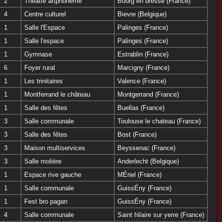
2
Théâtre artphonème
Bourg en bresse (France)
4
Centre culturel
Bievre (Belgique)
1
Salle l'Espace
Palinges (France)
1
Salle l'espace
Palinges (France)
1
Gymnase
Estrablin (France)
6
Foyer rural
Marcigny (France)
1
Les trinitaires
Valence (France)
1
Montferrand le château
Montgerrand (France)
1
Salle des fêtes
Buellas (France)
3
Salle communale
Toulouse le chateau (France)
3
Salle des fêtes
Bost (France)
3
Maison multiservices
Beyssenac (France)
3
Salle molière
Anderlecht (Belgique)
1
Espace rive gauche
MÉriel (France)
1
Salle communale
GuissÉny (France)
1
Fest bro pagan
GuissÉny (France)
4
Salle communale
Saint hilaire sur yerre (France)