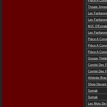
Pièce A Convi
Troupe Joyeu
Les Fanfaron
Les Fanfaron
MJC D'Estrab
Les Fanfaron
Pièce A Convi
Pièce A Convi
Pièce A Convi
Groupe Théâtr
Comité Des F
Comité Des 
Athénée Brac
Show Devant 
Sumak
Sumak
Les Mots De L