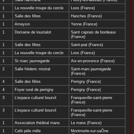
1
La nouvelle troupe du cercle
Loos (France)
1
Salle des fêtes
Hanches (France)
1
Ameysin
Yenne (France)
1
Domaine de loustalot
Saint caprais de bordeaux
(France)
1
Salle des fêtes
Saint-piat (France)
1
La nouvelle troupe du cercle
Loos (France)
1
St marc jaumegarde
Aix-en-provence (France)
2
Salle fréderic mistral
Saint-marc-jaumegarde
(France)
4
Salle des fêtes
Perrigny (France)
4
Foyer rural de perrigny
Perrigny (France)
3
L'espace culturel bourvil
Franqueville-saint-pierre
(France)
3
L'espace culturel bourvil
Franqueville-saint-pierre
(France)
1
Association théâtral mans
Le mans (France)
1
Café pèle mêle
Montmerle-sur-saÔne