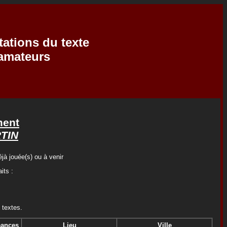
tations du texte
'amateurs
ment
TIN
jà jouée(s) ou à venir
its :
 textes.
ances
Lieu
Ville