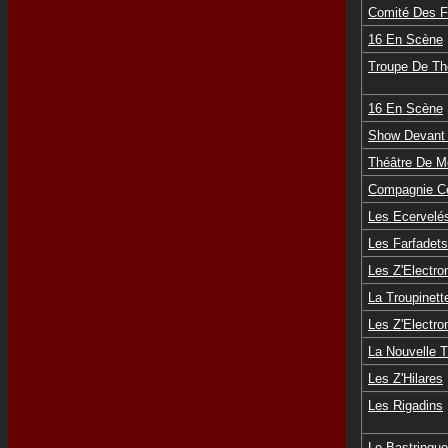
Comité Des 
16 En Scène
Troupe De Th
16 En Scène
Show Devant 
Théâtre De M
Compagnie Ce
Les Ecervelé
Les Farfadet
Les Z'Electro
La Troupinet
Les Z'Electro
La Nouvelle 
Les Z'Hilares
Les Rigadins
Le Bastringue