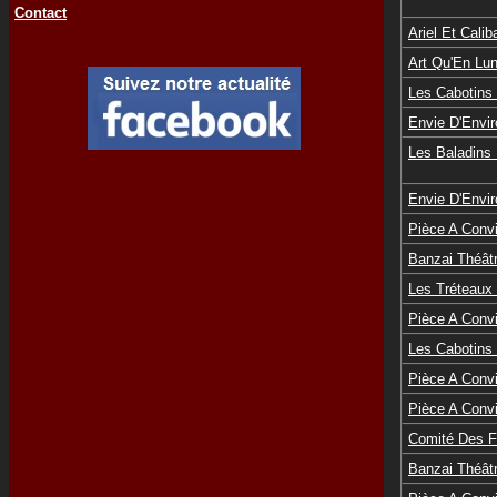
Contact
Ariel Et Calib
Art Qu'En Lu
Les Cabotins 
Envie D'Envi
Les Baladins
Envie D'Envi
Pièce A Convi
Banzai Théât
Les Tréteaux
Pièce A Convi
Les Cabotins 
Pièce A Convi
Pièce A Convi
Comité Des F
Banzai Théât