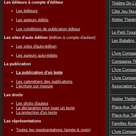
Les éditeurs à compte d'éditeur
Théâtre De L
Les éditeurs
Côté Jeu Nou
Atelier Théat
Les auteurs édités
Les conditions de publication éditeur
Le Petit Trou
Les sites d'auto édition
(édition à compte d'auteur)
Les Baladins 
Les sites d'auto-édition
L'Ivre Compa
Les auteurs auto-édités
Compagnie Th
La publication
L'Ivre Compa
La publication d'un texte
L'Ivre Compa
Les calendriers des publications
Association L
L'écriture sur mesure
Les droits
Atelier Théât
Les droits d'auteur
Place Aux Ta
La déclaration pour jouer un texte
La protection d'un texte
Place Aux Ta
Les réprésentations
Familles Rura
Toutes les représentations (année & mois)
L'Ivre Compa