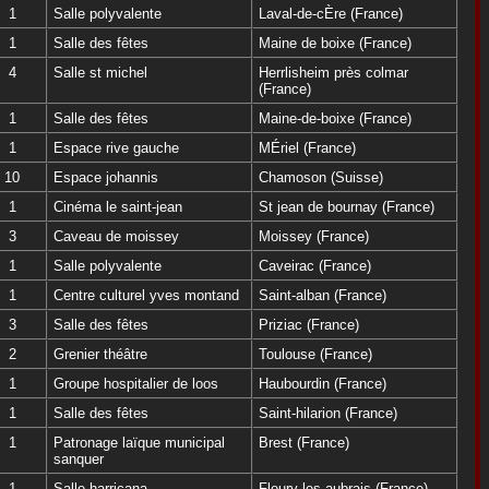
1
Salle polyvalente
Laval-de-cÈre (France)
1
Salle des fêtes
Maine de boixe (France)
4
Salle st michel
Herrlisheim près colmar
(France)
1
Salle des fêtes
Maine-de-boixe (France)
1
Espace rive gauche
MÉriel (France)
10
Espace johannis
Chamoson (Suisse)
1
Cinéma le saint-jean
St jean de bournay (France)
3
Caveau de moissey
Moissey (France)
1
Salle polyvalente
Caveirac (France)
1
Centre culturel yves montand
Saint-alban (France)
3
Salle des fêtes
Priziac (France)
2
Grenier théâtre
Toulouse (France)
1
Groupe hospitalier de loos
Haubourdin (France)
1
Salle des fêtes
Saint-hilarion (France)
1
Patronage laïque municipal
Brest (France)
sanquer
1
Salle harricana
Fleury-les-aubrais (France)