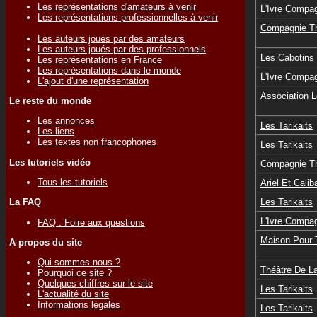
Les représentations d'amateurs à venir
L'Ivre Compa
Les représentations professionnelles à venir
Compagnie Th
Les auteurs joués par des amateurs
Les auteurs joués par des professionnels
Les Cabotins 
Les représentations en France
Les représentations dans le monde
L'Ivre Compa
L'ajout d'une représentation
Association L
Le reste du monde
Les annonces
Les Tarikaits
Les liens
Les textes non francophones
Les Tarikaits
Les tutoriels vidéo
Compagnie Th
Tous les tutoriels
Ariel Et Calib
Les Tarikaits
La FAQ
L'Ivre Compa
FAQ : Foire aux questions
Maison Pour 
A propos du site
Qui sommes nous ?
Théâtre De La
Pourquoi ce site ?
Quelques chiffres sur le site
Les Tarikaits
L'actualité du site
Informations légales
Les Tarikaits