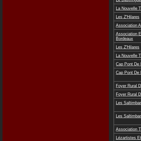
La Nouvelle 
Les Z'Hilares
Association A
Association E
Bordeaux
Les Z'Hilares
La Nouvelle 
Cap Pont De 
Cap Pont De 
Foyer Rural D
Foyer Rural D
Les Saltimban
Les Saltimban
Association 
Lézartistes 