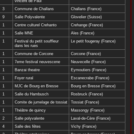
vincent de Paul
3
Commune de Challans
Challans (France)
9
Salle Polyvalente
Glovelier (Suisse)
1
Centre culturel Crehanto
Crehange (France)
1
Salle MNE
Ales (France)
1
Festival du petit souffleur
Le petit fougeray (France)
dans les rues
1
Commune de Corcone
Corcone (France)
1
7eme festival neuvescene
Neuvecelle (France)
1
Banzai theatre
Eymoutiers (France)
1
Foyer rural
Escanecrabe (France)
1
MJC de Bourg en Bresse
Bourg en Bresse (France)
1
Salle du Hambusch
Rosbruck (France)
1
Comite de jumelage de tossiat
Tossiat (France)
1
Théâtre de quincy
Massongy (France)
2
Salle polyvalente
Laval-de-Cère (France)
4
Salle des fêtes
Vichy (France)