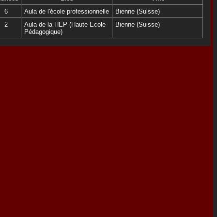
6
Aula de l'école professionnelle
Bienne (Suisse)
2
Aula de la HEP (Haute Ecole
Bienne (Suisse)
Pédagogique)