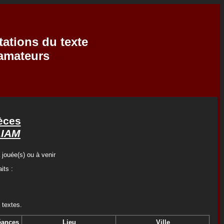
tations du texte
'amateurs
èces
LIAM
 jouée(s) ou à venir
its :
 textes.
éances
Lieu
Ville