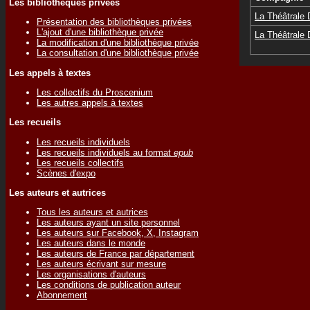
Les bibliothèques privées
La Théâtrale
Présentation des bibliothèques privées
L'ajout d'une bibliothèque privée
La Théâtrale
La modification d'une bibliothèque privée
La consultation d'une bibliothèque privée
Les appels à textes
Les collectifs du Proscenium
Les autres appels à textes
Les recueils
Les recueils individuels
Les recueils individuels au format
epub
Les recueils collectifs
Scènes d'expo
Les auteurs et autrices
Tous les auteurs et autrices
Les auteurs ayant un site personnel
Les auteurs sur Facebook, X, Instagram
Les auteurs dans le monde
Les auteurs de France par département
Les auteurs écrivant sur mesure
Les organisations d'auteurs
Les conditions de publication auteur
Abonnement