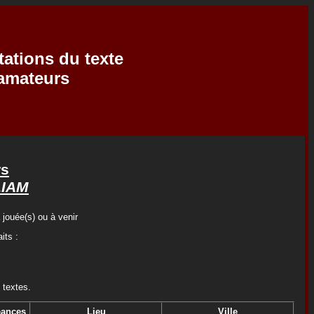
tations du texte
'amateurs
rs
LIAM
 jouée(s) ou à venir
its :
 textes.
ances
Lieu
Ville