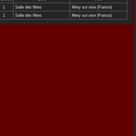
1
Salle des fêtes
Mery sur oise (France)
1
Salle des fêtes
Mery sur oise (France)