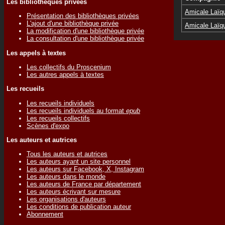
Les bibliothèques privées
Amicale Laïq
Présentation des bibliothèques privées
L'ajout d'une bibliothèque privée
Amicale Laïq
La modification d'une bibliothèque privée
La consultation d'une bibliothèque privée
Les appels à textes
Les collectifs du Proscenium
Les autres appels à textes
Les recueils
Les recueils individuels
Les recueils individuels au format
epub
Les recueils collectifs
Scènes d'expo
Les auteurs et autrices
Tous les auteurs et autrices
Les auteurs ayant un site personnel
Les auteurs sur Facebook, X, Instagram
Les auteurs dans le monde
Les auteurs de France par département
Les auteurs écrivant sur mesure
Les organisations d'auteurs
Les conditions de publication auteur
Abonnement