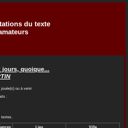
tations du texte
'amateurs
 jours, quoique...
TIN
 jouée(s) ou à venir
its :
 textes.
éances
Lieu
Ville