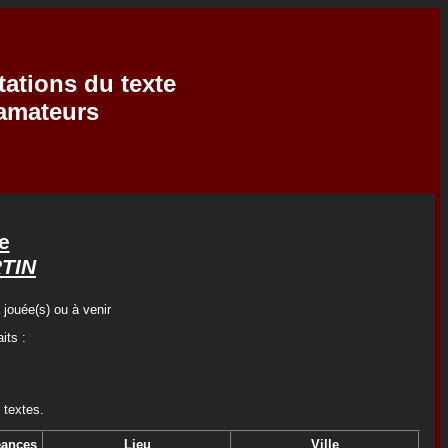
tations du texte
'amateurs
e
TIN
 jouée(s) ou à venir
its :
 textes.
ances
Lieu
Ville