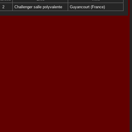
2
Challenger salle polyvalente
Guyancourt (France)