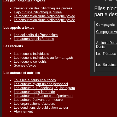
Les bibliothèques privées
Elles n'on
Présentation des bibliothèques privées
L'ajout d'une bibliothèque privée
partie de
La modification d'une bibliothèque privée
La consultation d'une bibliothèque privée
Compagnie
Les appels à textes
Compagnie Ac
Les collectifs du Proscenium
Les autres appels à textes
Amicale Des 
Les recueils
Denis
Les recueils individuels
Les Tréteaux
Les recueils individuels au format
epub
Les recueils collectifs
Les Baladins 
Scènes d'expo
Les auteurs et autrices
Tous les auteurs et autrices
Les auteurs ayant un site personnel
Les auteurs sur Facebook, X, Instagram
Les auteurs dans le monde
Les auteurs de France par département
Les auteurs écrivant sur mesure
Les organisations d'auteurs
Les conditions de publication auteur
Abonnement