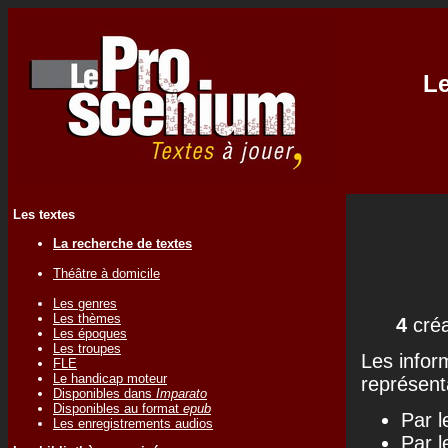
Le
Les textes
La recherche de textes
Théâtre à domicile
Les genres
Les thèmes
4
créa
Les époques
Les troupes
Les infor
FLE
Le handicap moteur
représenta
Disponibles dans
Imparato
Disponibles au format
epub
Par l
Les enregistrements audios
Par l