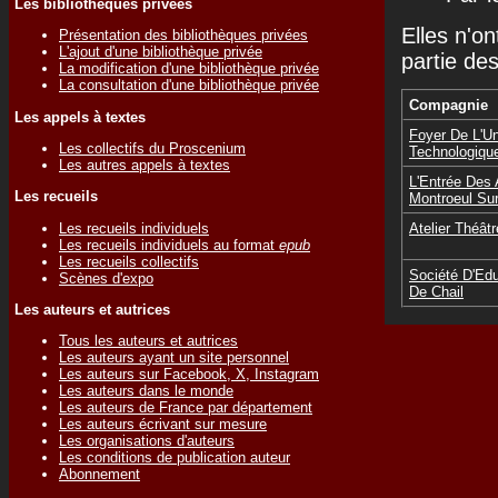
Les bibliothèques privées
Elles n'on
Présentation des bibliothèques privées
L'ajout d'une bibliothèque privée
partie de
La modification d'une bibliothèque privée
La consultation d'une bibliothèque privée
Compagnie
Les appels à textes
Foyer De L'Un
Les collectifs du Proscenium
Technologiqu
Les autres appels à textes
L'Entrée Des 
Les recueils
Montroeul Su
Les recueils individuels
Atelier Théât
Les recueils individuels au format
epub
Les recueils collectifs
Société D'Edu
Scènes d'expo
De Chail
Les auteurs et autrices
Tous les auteurs et autrices
Les auteurs ayant un site personnel
Les auteurs sur Facebook, X, Instagram
Les auteurs dans le monde
Les auteurs de France par département
Les auteurs écrivant sur mesure
Les organisations d'auteurs
Les conditions de publication auteur
Abonnement