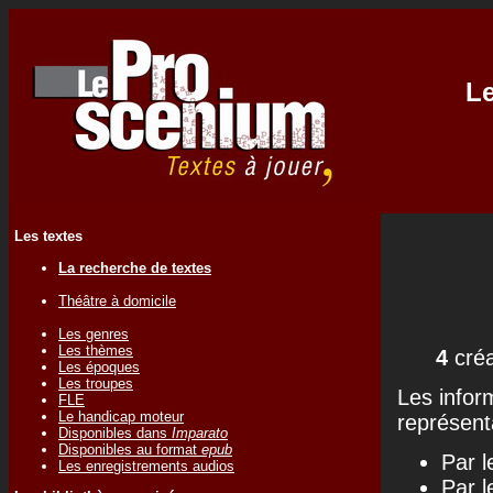
Le
Les textes
La recherche de textes
Théâtre à domicile
Les genres
Les thèmes
4
créa
Les époques
Les troupes
Les infor
FLE
Le handicap moteur
représenta
Disponibles dans
Imparato
Disponibles au format
epub
Par l
Les enregistrements audios
Par l