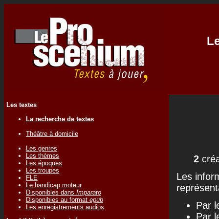
Le
Les textes
La recherche de textes
Théâtre à domicile
Les genres
Les thèmes
2
créa
Les époques
Les troupes
Les infor
FLE
Le handicap moteur
représenta
Disponibles dans
Imparato
Disponibles au format
epub
Par l
Les enregistrements audios
Par l