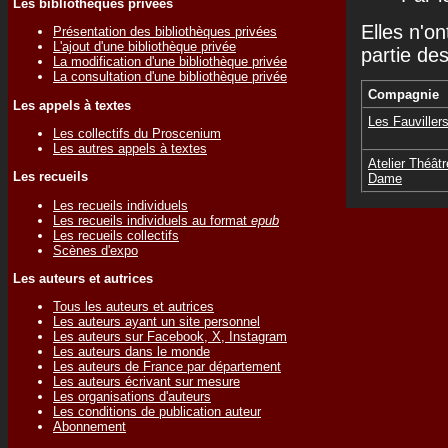
Les bibliothèques privées
Elles n'on
Présentation des bibliothèques privées
L'ajout d'une bibliothèque privée
partie de
La modification d'une bibliothèque privée
La consultation d'une bibliothèque privée
Compagnie
Les appels à textes
Les Fauviller
Les collectifs du Proscenium
Les autres appels à textes
Atelier Théâtr
Les recueils
Dame
Les recueils individuels
Les recueils individuels au format
epub
Les recueils collectifs
Scènes d'expo
Les auteurs et autrices
Tous les auteurs et autrices
Les auteurs ayant un site personnel
Les auteurs sur Facebook, X, Instagram
Les auteurs dans le monde
Les auteurs de France par département
Les auteurs écrivant sur mesure
Les organisations d'auteurs
Les conditions de publication auteur
Abonnement