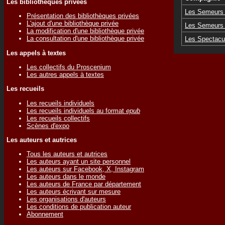
Les bibliothèques privées
Les Semeurs
Présentation des bibliothèques privées
L'ajout d'une bibliothèque privée
Les Semeurs
La modification d'une bibliothèque privée
La consultation d'une bibliothèque privée
Les Spectacul
Les appels à textes
Les collectifs du Proscenium
Les autres appels à textes
Les recueils
Les recueils individuels
Les recueils individuels au format
epub
Les recueils collectifs
Scènes d'expo
Les auteurs et autrices
Tous les auteurs et autrices
Les auteurs ayant un site personnel
Les auteurs sur Facebook, X, Instagram
Les auteurs dans le monde
Les auteurs de France par département
Les auteurs écrivant sur mesure
Les organisations d'auteurs
Les conditions de publication auteur
Abonnement