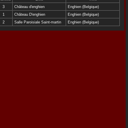
3
Château d'enghien
Enghien (Belgique)
1
Château D'enghien
Enghien (Belgique)
2
Salle Paroisiale Saint-martin
Enghien (Belgique)