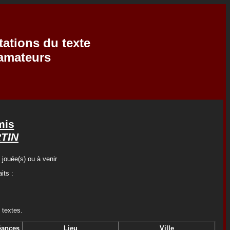
tations du texte
'amateurs
mis
TIN
 jouée(s) ou à venir
its :
 textes.
éances
Lieu
Ville