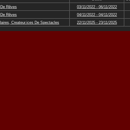
 De Rêves
03/11/2022 - 06/11/2022
 De Rêves
04/11/2022 - 04/11/2022
aires, Createur.ices De Spectacles
22/11/2025 - 23/11/2025