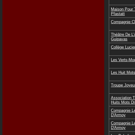
Maison Pour 
Pfastatt
Compagnie Cl
Théâtre De L
Guipavas
Collège Lucie
Les Verts-Mo
Les Huit Mots
Troupe Joyeu
Association T
Huits Mots Di
Compagnie Le
D'Armoy
Compagnie Le
D'Armoy