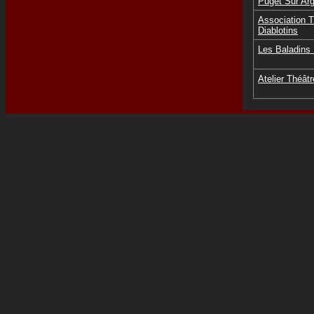
Puget Sur Ar
Association T
Diablotins
Les Baladins
Atelier Théâtr