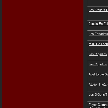
Les Ateliers 
Jeudis En Fol
Les Farfadet
MJC De Lher
Les Rigadins
Les Rigadins
Apel Ecole Sa
Atelier Théâtr
Les D'Gens'T
Foyer Culture