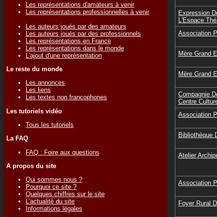
Les représentations d'amateurs à venir
Les représentations professionnelles à venir
Expression D
L'Espace Théâ
Les auteurs joués par des amateurs
Association 
Les auteurs joués par des professionnels
Les représentations en France
Les représentations dans le monde
Mère Grand Et
L'ajout d'une représentation
Le reste du monde
Mère Grand Et
Les annonces
Les liens
Compagnie De
Les textes non francophones
Centre Cultur
Les tutoriels vidéo
Association 
Tous les tutoriels
Bibliothèque 
La FAQ
FAQ : Foire aux questions
Atelier Archi
A propos du site
Qui sommes nous ?
Association 
Pourquoi ce site ?
Quelques chiffres sur le site
L'actualité du site
Foyer Rural 
Informations légales