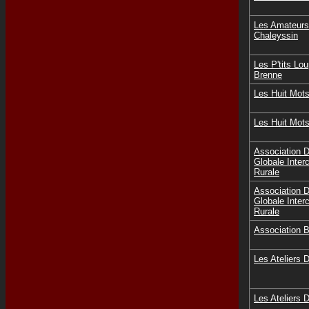
Les Amateurs
Chaleyssin
Les P'tits Lo
Brenne
Les Huit Mots
Les Huit Mots
Association D
Globale Inte
Rurale
Association D
Globale Inte
Rurale
Association B
Les Ateliers 
Les Ateliers 