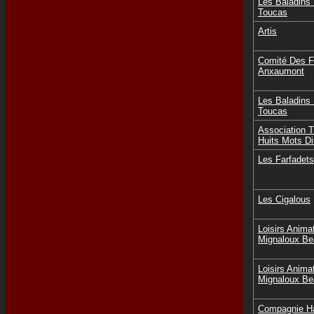
Les Baladins 
Toucas
Artis
Comité Des F
Anxaumont
Les Baladins 
Toucas
Association T
Huits Mots Di
Les Farfadet
Les Cigalous
Loisirs Anima
Mignaloux Be
Loisirs Anima
Mignaloux Be
Compagnie Ha