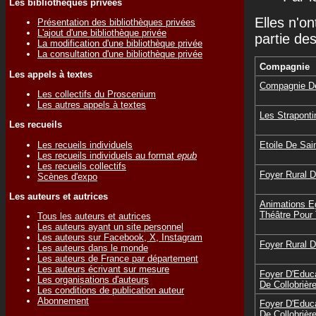
Les bibliothèques privées
Elles n'on
Présentation des bibliothèques privées
L'ajout d'une bibliothèque privée
partie de
La modification d'une bibliothèque privée
La consultation d'une bibliothèque privée
Compagnie
Les appels à textes
Compagnie De
Les collectifs du Proscenium
Les autres appels à textes
Les Straponti
Les recueils
Les recueils individuels
Etoile De Sai
Les recueils individuels au format
epub
Les recueils collectifs
Foyer Rural 
Scènes d'expo
Les auteurs et autrices
Animations Eg
Théâtre Pour
Tous les auteurs et autrices
Les auteurs ayant un site personnel
Les auteurs sur Facebook, X, Instagram
Foyer Rural D
Les auteurs dans le monde
Les auteurs de France par département
Les auteurs écrivant sur mesure
Foyer D'Educa
Les organisations d'auteurs
De Collobrièr
Les conditions de publication auteur
Abonnement
Foyer D'Educa
De Collobrièr