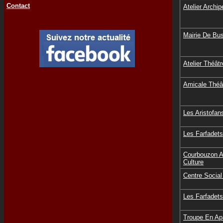
Contact
Atelier Archi
Mairie De Bu
Atelier Théât
Amicale Théâ
Les Aristofan
Les Farfadet
Courbouzon A
Culture
Centre Social
Les Farfadet
Troupe En Ap