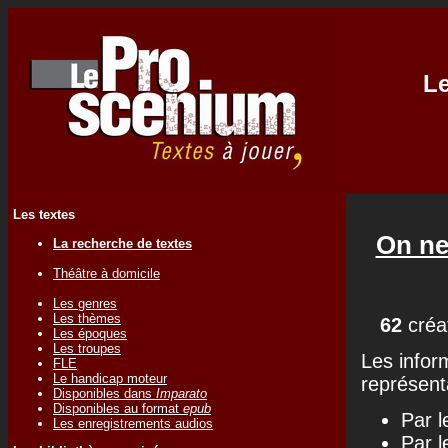
Le
Les textes
On ne
La recherche de textes
Théâtre à domicile
Les genres
Les thèmes
62
créa
Les époques
Les troupes
Les infor
FLE
Le handicap moteur
représenta
Disponibles dans
Imparato
Disponibles au format
epub
Par l
Les enregistrements audios
Par l