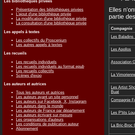
Les bibliothèques privées
Elles n'on
Présentation des bibliothèques privées
L'ajout d'une bibliothèque privée
partie de
La modification d'une bibliothèque privée
La consultation d'une bibliothèque privée
Compagnie
Les appels à textes
Les Baladins
Les collectifs du Proscenium
Les autres appels à textes
Les Apollos
Les recueils
Les recueils individuels
Association 
Les recueils individuels au format
epub
Les recueils collectifs
La Vimorienn
Scènes d'expo
Les auteurs et autrices
Les Artist Sh
Buat
Tous les auteurs et autrices
Les auteurs ayant un site personnel
Compagnie F
Les auteurs sur Facebook, X, Instagram
Les auteurs dans le monde
Les auteurs de France par département
Les P'tits Lo
Les auteurs écrivant sur mesure
Les organisations d'auteurs
Les conditions de publication auteur
La Bric-Broc
Abonnement