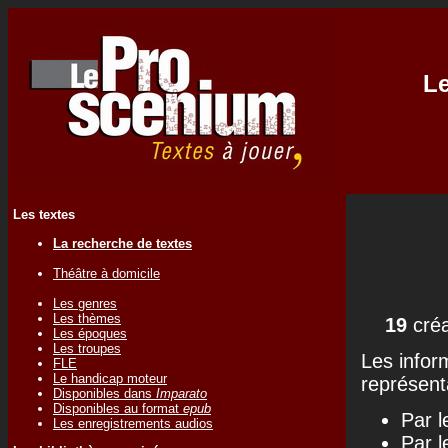
Le
Les textes
La recherche de textes
Théâtre à domicile
Les genres
Les thèmes
19
créa
Les époques
Les troupes
Les infor
FLE
Le handicap moteur
représenta
Disponibles dans
Imparato
Disponibles au format
epub
Par l
Les enregistrements audios
Par l