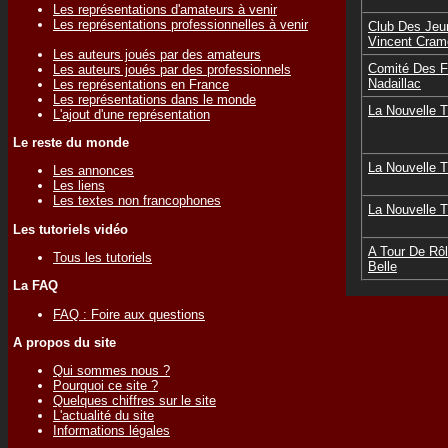
Les représentations d'amateurs à venir
Les représentations professionnelles à venir
Club Des Jeu
Vincent Cram
Les auteurs joués par des amateurs
Comité Des F
Les auteurs joués par des professionnels
Nadaillac
Les représentations en France
Les représentations dans le monde
La Nouvelle 
L'ajout d'une représentation
Le reste du monde
La Nouvelle 
Les annonces
Les liens
Les textes non francophones
La Nouvelle 
Les tutoriels vidéo
A Tour De Rôl
Tous les tutoriels
Belle
La FAQ
FAQ : Foire aux questions
A propos du site
Qui sommes nous ?
Pourquoi ce site ?
Quelques chiffres sur le site
L'actualité du site
Informations légales