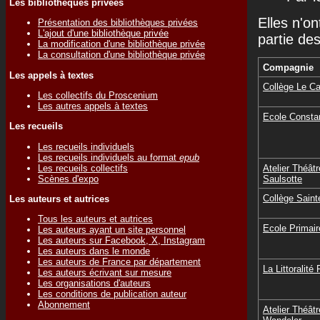
Les bibliothèques privées
Elles n'on
Présentation des bibliothèques privées
L'ajout d'une bibliothèque privée
partie de
La modification d'une bibliothèque privée
La consultation d'une bibliothèque privée
Compagnie
Les appels à textes
Collège Le Ca
Les collectifs du Proscenium
Les autres appels à textes
Ecole Consta
Les recueils
Les recueils individuels
Les recueils individuels au format
epub
Les recueils collectifs
Atelier Théât
Scènes d'expo
Saulsotte
Collège Saint
Les auteurs et autrices
Tous les auteurs et autrices
Ecole Primair
Les auteurs ayant un site personnel
Les auteurs sur Facebook, X, Instagram
Les auteurs dans le monde
Les auteurs de France par département
La Littoralit
Les auteurs écrivant sur mesure
Les organisations d'auteurs
Les conditions de publication auteur
Abonnement
Atelier Théât