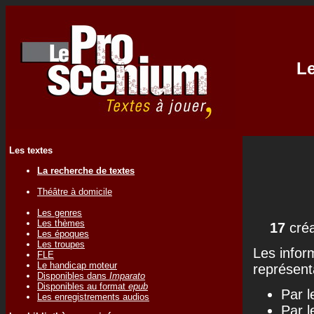
Le
Les textes
La recherche de textes
Théâtre à domicile
Les genres
Les thèmes
17
créa
Les époques
Les troupes
Les infor
FLE
Le handicap moteur
représenta
Disponibles dans
Imparato
Disponibles au format
epub
Par l
Les enregistrements audios
Par l