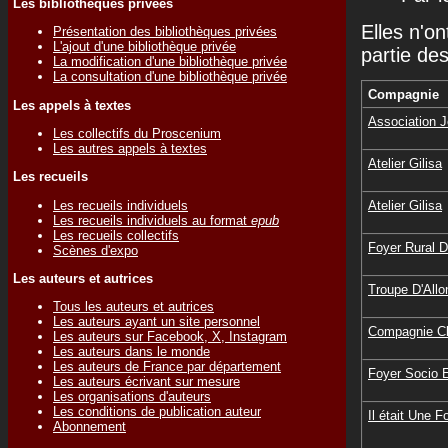
Les bibliothèques privées
Elles n'on
Présentation des bibliothèques privées
L'ajout d'une bibliothèque privée
partie de
La modification d'une bibliothèque privée
La consultation d'une bibliothèque privée
Compagnie
Les appels à textes
Association J
Les collectifs du Proscenium
Les autres appels à textes
Atelier Gilisa
Les recueils
Les recueils individuels
Atelier Gilisa
Les recueils individuels au format
epub
Les recueils collectifs
Foyer Rural 
Scènes d'expo
Les auteurs et autrices
Troupe D'Allo
Tous les auteurs et autrices
Les auteurs ayant un site personnel
Compagnie Cl
Les auteurs sur Facebook, X, Instagram
Les auteurs dans le monde
Les auteurs de France par département
Foyer Socio E
Les auteurs écrivant sur mesure
Les organisations d'auteurs
Les conditions de publication auteur
Il était Une 
Abonnement