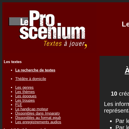
Le
Les textes
À
La recherche de textes
Théâtre à domicile
Les genres
Les thèmes
10
créa
Les époques
Les troupes
Les infor
FLE
Le handicap moteur
représenta
Disponibles dans
Imparato
Disponibles au format
epub
Par l
Les enregistrements audios
Par l